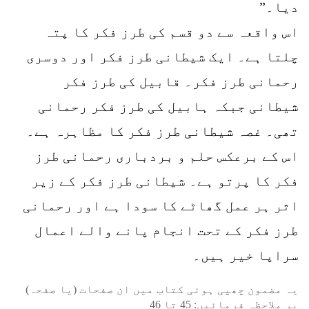
دیا۔”
اس واقعہ سے دو قسم کی طرز فکر کا پتہ
چلتا ہے۔ ایک شیطانی طرز فکر اور دوسری
رحمانی طرز فکر۔ قابیل کی طرز فکر
شیطانی جبکہ ہابیل کی طرز فکر رحمانی
تھی۔ غصہ شیطانی طرز فکر کا مظاہرہ ہے۔
اس کے برعکس حلم و بردباری رحمانی طرز
فکر کا پرتو ہے۔ شیطانی طرز فکر کے زیر
اثر ہر عمل گھاٹے کا سودا ہے اور رحمانی
طرز فکر کے تحت انجام پانے والے اعمال
سراپا خیر ہیں۔
یہ مضمون چھپی ہوئی کتاب میں ان صفحات (یا صفحہ)
پر ملاحظہ فرمائیں:
45
تا
46