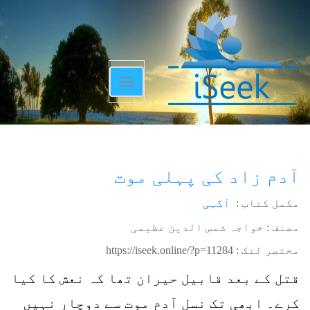
Toggle
navigation
آدم زاد کی پہلی موت
مکمل کتاب :
آگہی
مصنف : خواجہ شمس الدین عظیمی
مختصر لنک :
https://iseek.online/?p=11284
قتل کے بعد قابیل حیران تھا کہ نعش کا کیا
کرے۔ ابھی تک نسل آدم موت سے دوچار نہیں