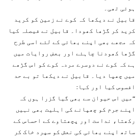
ہوئی تھی۔
قابیل نے دیکھا کہ کوے نے زمین کو کرید
کرید کر گڑھا کھودا۔ قابیل نے فیصلہ کیا
کہ مجھے بھی اپنے بھائی کے لئے اسی طرح
گڑھا کھودنا چاہئے اور بعض روایات میں
ہے کہ کوے نے دوسرے مردہ کوے کو اس گڑھے
میں چھپا دیا۔ قابیل نے دیکھا تو بے حد
افسوس کیا اور کہا:
“میں اس حیوان سے بھی گیا گزرا ہوں کہ
اپنے جرم کو چھپانے کی اہلیت بھی نہیں
رکھتا، ندامت اور پچھتاوے کے احساس کے
ساتھ اپنے بھائی کی نعش کو سپرد خاک کر