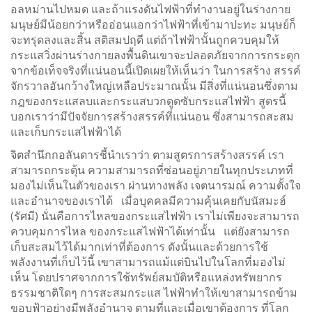
อลหม่านไปหมด และถ้าแรงดันไฟฟ้าที่ทำงานอยู่ในร่างกาย
มนุษย์มีน้อยกว่าหรืออ่อนแอกว่าไฟฟ้าที่เข้ามาปะทะ มนุษย์ก็
จะทรุดลงและสิ้น สติสมปฤดี แต่ถ้าไฟฟ้านั้นถูกควบคุมให้
กระแสวิ่งผ่านร่างกายลงพื้นดินเขาจะปลอดภัยจากการกระตุก
จากข้อเท็จจริงที่แน่นอนนี้เปิดเผยให้เห็นว่า ในการสร้าง สรรค์
จักรวาลอันกว้างใหญ่เหลือประมาณนั้น มีสิ่งที่แน่นอนซึ่งตาม
กฎของกระแสลบและกระแสบวกดูดซับกระแสไฟฟ้า สูตรนี้
บอกเราว่ามีปัจจัยการสร้างสรรค์ที่แน่นอน ซึ่งสามารถสะสม
และเก็บกระแสไฟฟ้าได้
จิตสำนึกกอลันดารชี้นำเราว่า ตามสูตรการสร้างสรรค์ เรา
สามารถกระตุ้น ความสามารถที่ซ่อนอยู่ภายในทุกประเภทที่
มองไม่เห็นในตัวของเรา ผ่านทางพลัง เจตนารมณ์ ความตั้งใจ
และอำนาจของเราได้ เมื่อบุคคลมีความคุ้นเคยกับนัสมะฮ์
(รัศมี) นั่นคือการไหลของกระแสไฟฟ้า เราไม่เพียงจะสามารถ
ควบคุมการไหล ของกระแสไฟฟ้าได้เท่านั้น แต่ยังสามารถ
เก็บสะสมไว้ได้มากเท่าที่ต้องการ ดังนั้นและด้วยการใช้
พลังงานที่เก็บไว้นี้ เขาสามารถแม้แต่บินไปในโลกที่มองไม่
เห็น โดยปราศจากการใช้ทรัพย์สมบัติหรือแหล่งทรัพยากร
ธรรมชาติใดๆ การสะสมกระแส ไฟฟ้าทำให้เขาสามารถข้าม
ขอบฟ้าอย่างมีพลังอำนาจ ตามที่และเมื่อเขาต้องการ ที่โลก