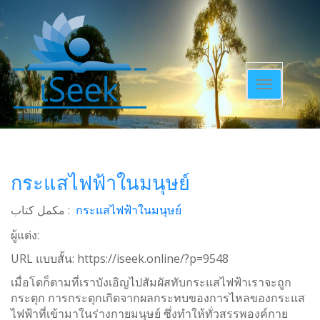
Toggle
navigatio
กระแสไฟฟ้าในมนุษย์
مکمل کتاب :
กระแสไฟฟ้าในมนุษย์
ผู้แต่ง:
URL แบบสั้น:
https://iseek.online/?p=9548
เมื่อโดก็ตามที่เราบังเอิญไปสัมผัสทับกระแสไฟฟ้าเราจะถูก
กระตุก การกระตุกเกิดจากผลกระทบของการไหลของกระแส
ไฟฟ้าที่เข้ามาในร่างกายมนุษย์ ซึ่งทำให้ทั่วสรรพองค์กาย