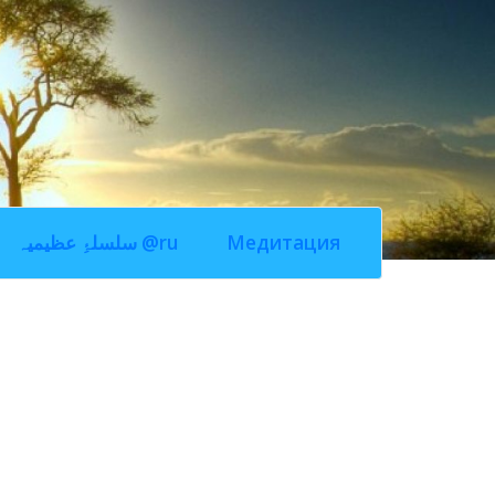
سلسلۂِ عظیمیہ @ru
Медитация