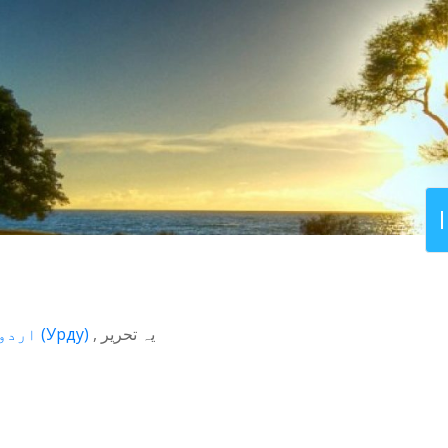
اردو
(
Урду
)
یہ تحریر