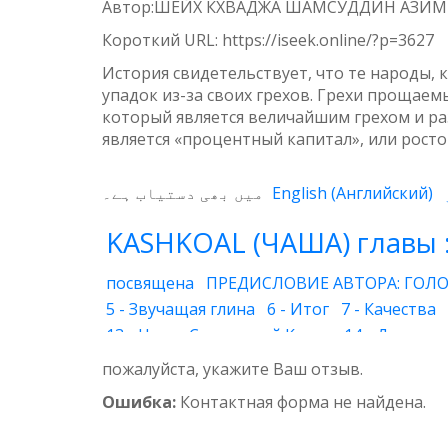
Автор:ШЕЙХ КХВАДЖА ШАМСУДДИН АЗИ
Weibo
Короткий URL:
https://iseek.online/?p=3627
История свидетельствует, что те народы, 
упадок из-за своих грехов. Грехи прощаемы
который является величайшим грехом и ра
является «процентный капитал», или рос
میں بھی دستیاب ہے۔
English
(
Английский
)
KASHKOAL (ЧАША) главы 
посвящена
ПРЕДИСЛОВИЕ АВТОРА: ГОЛО
5 - Звучащая глина
6 - Итог
7 - Качества
13 - Наука Священной Книги
14 - Духовны
20 - Друг Бога
21 - Супружеская жизнь
22
пожалуйста, укажите Ваш отзыв.
29 - Вера
30 - Воздушный шар
31 - Глуб
Ошибка:
Контактная форма не найдена.
35 - Утренний ветерок
36 - Божественный
41 - Благочестие
42 - Ясная и понятная кн