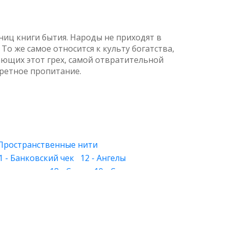
аниц книги бытия. Народы не приходят в
То же самое относится к культу богатства,
ающих этот грех, самой отвратительной
ретное пропитание.
 Пространственные нити
1 - Банковский чек
12 - Ангелы
 Знакомство
18 - Слуга
19 - Слеза
 - Лица
27 - Хорошее и дурное
28 - Круг
й свет
34 - Растения и камни
39 - Физическое тело
40 - Будущее
и вера
46 - Обман зрения