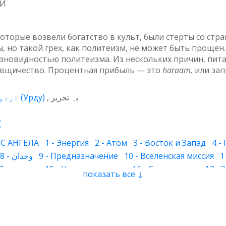
МИ
которые возвели богатство в культ, были стерты со стр
, но такой грех, как политеизм, не может быть прощен. 
зновидностью политеизма. Из нескольких причин, пит
товщичество. Процентная прибыль — это
haraam,
или зап
اردو
(
Урду
)
یہ تحریر
:
С АНГЕЛА
1 - Энергия
2 - Атом
3 - Восток и Запад
4 -
8 - وجدان
9 - Предназначение
10 - Вселенская миссия
1
й человек
15 - Умиротворение
16 - Страх и горе
17 -
показать все ↓
 - Волны сознания
23 - Сон
24 - Цвет
25 - Имя духа
26
инное подсознание
32 - Наследование
33 - Божественны
 свет и преисподняя
37 - Молитва
38 - Самопроверка
ига
43 - Сознание дервиша
44 - Ножницы
45 - Любовь 