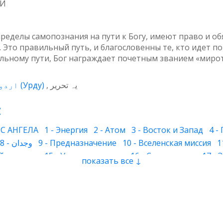
МИ
пределы самопознания на пути к Богу, имеют право и о
Это правильный путь, и благословенны те, кто идет по 
льному пути, Бог награждает почетным званием «миро
اردو
(
Урду
)
یہ تحریر
:
С АНГЕЛА
1 - Энергия
2 - Атом
3 - Восток и Запад
4 -
8 - وجدان
9 - Предназначение
10 - Вселенская миссия
1
й человек
15 - Умиротворение
16 - Страх и горе
17 -
показать все ↓
 - Волны сознания
23 - Сон
24 - Цвет
25 - Имя духа
26
инное подсознание
32 - Наследование
33 - Божественны
 свет и преисподняя
37 - Молитва
38 - Самопроверка
ига
43 - Сознание дервиша
44 - Ножницы
45 - Любовь 
тления
50 - Огненный столп
51 - Рабство
52 - Мусорно