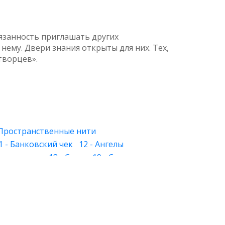
бязанность приглашать других
нему. Двери знания открыты для них. Тех,
творцев».
 Пространственные нити
1 - Банковский чек
12 - Ангелы
 Знакомство
18 - Слуга
19 - Слеза
 - Лица
27 - Хорошее и дурное
28 - Круг
й свет
34 - Растения и камни
39 - Физическое тело
40 - Будущее
и вера
46 - Обман зрения
е ведро
53 - خلوص
54 - Современный мир