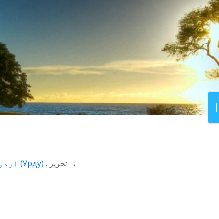
اردو
(
Урду
)
یہ تحریر