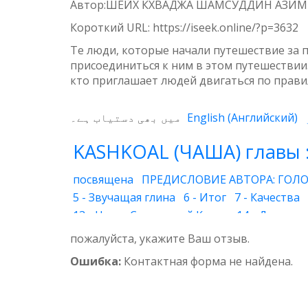
Weibo
Автор:ШЕЙХ КХВАДЖА ШАМСУДДИН АЗИ
Короткий URL:
https://iseek.online/?p=3632
Те люди, которые начали путешествие за 
присоединиться к ним в этом путешествии. 
кто приглашает людей двигаться по прави
میں بھی دستیاب ہے۔
English
(
Английский
)
KASHKOAL (ЧАША) главы 
посвящена
ПРЕДИСЛОВИЕ АВТОРА: ГОЛО
5 - Звучащая глина
6 - Итог
7 - Качества
13 - Наука Священной Книги
14 - Духовны
20 - Друг Бога
21 - Супружеская жизнь
22
пожалуйста, укажите Ваш отзыв.
29 - Вера
30 - Воздушный шар
31 - Глуб
Ошибка:
Контактная форма не найдена.
35 - Утренний ветерок
36 - Божественный
41 - Благочестие
42 - Ясная и понятная кн
47 - Подражание
48 - Покров
49 - Впеча