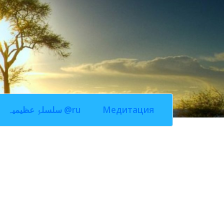
سلسلۂِ عظیمیہ @ru
Медитация