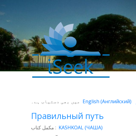
0
SHARES
میں بھی دستیاب ہے۔
English
(
Английский
)
Facebook
Правильный путь
Twitter
WhatsApp
مکمل کتاب :
KASHKOAL (ЧАША)