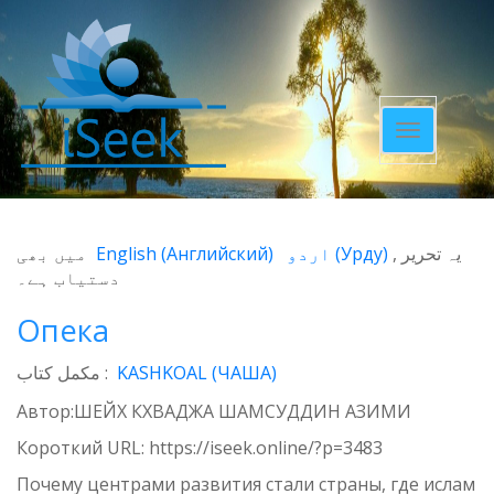
Toggle
navigatio
میں بھی
English
(
Английский
)
اردو
(
Урду
)
یہ تحریر
دستیاب ہے۔
Опека
مکمل کتاب :
KASHKOAL (ЧАША)
Автор:ШЕЙХ КХВАДЖА ШАМСУДДИН АЗИМИ
Короткий URL:
https://iseek.online/?p=3483
Почему центрами развития стали страны, где ислам