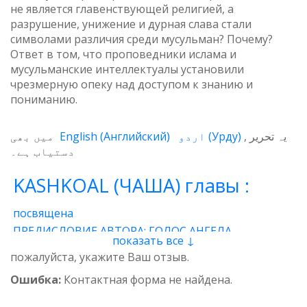
не является главенствующей религией, а
разрушение, унижение и дурная слава стали
символами различия среди мусульман? Почему?
Ответ в том, что проповедники ислама и
мусульманские интеллектуалы установили
чрезмерную опеку над доступом к знанию и
пониманию.
میں بھی
English
(
Английский
)
اردو
(
Урду
)
یہ تحریر
دستیاب ہے۔
KASHKOAL (ЧАША) главы :
посвящена
ПРЕДИСЛОВИЕ АВТОРА: ГОЛОС АНГЕЛА
показать все ↓
1 - Энергия
2 - Атом
3 - Восток и Запад
пожалуйста, укажите Ваш отзыв.
4 - Пространственные нити
5 - Звучащая глина
Ошибка:
Контактная форма не найдена.
6 - Итог
7 - Качества
8 - وجدان
9 - Предназначение
10 - Вселенская миссия