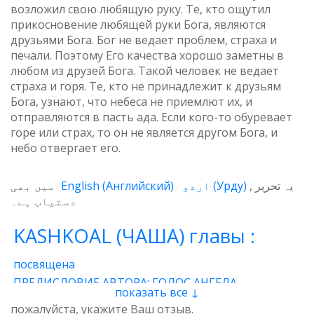
возложил свою любящую руку. Те, кто ощутил
прикосновение любящей руки Бога, являются
друзьями Бога. Бог не ведает проблем, страха и
печали. Поэтому Его качества хорошо заметны в
любом из друзей Бога. Такой человек не ведает
страха и горя. Те, кто не принадлежит к друзьям
Бога, узнают, что небеса не приемлют их, и
отправляются в пасть ада. Если кого-то обуревает
горе или страх, то он не является другом Бога, и
небо отвергает его.
میں بھی
English
(
Английский
)
اردو
(
Урду
)
یہ تحریر
دستیاب ہے۔
KASHKOAL (ЧАША) главы :
посвящена
ПРЕДИСЛОВИЕ АВТОРА: ГОЛОС АНГЕЛА
показать все ↓
1 - Энергия
2 - Атом
3 - Восток и Запад
пожалуйста, укажите Ваш отзыв.