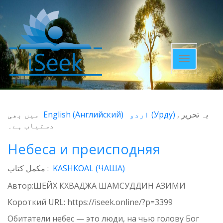
Toggle
navigatio
میں بھی
English
(
Английский
)
اردو
(
Урду
)
یہ تحریر
دستیاب ہے۔
Небеса и преисподняя
مکمل کتاب :
KASHKOAL (ЧАША)
Автор:ШЕЙХ КХВАДЖА ШАМСУДДИН АЗИМИ
Короткий URL:
https://iseek.online/?p=3399
Обитатели небес — это люди, на чью голову Бог