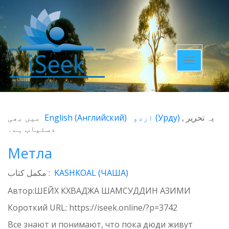
Toggle
navigatio
میں بھی
English
(
Английский
)
اردو
(
Урду
)
یہ تحریر
دستیاب ہے۔
Метла
مکمل کتاب :
KASHKOAL (ЧАША)
Автор:ШЕЙХ КХВАДЖА ШАМСУДДИН АЗИМИ
Короткий URL:
https://iseek.online/?p=3742
Все знают и понимают, что пока дюди живут