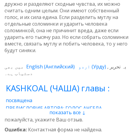
дружно и разделяют сходные чувства, их можно
считать одним целым. Они имеют собственный
голос, и их сила едина. Если разделить мутлу на
отдельные соломинки и ударить человека
соломинкой, она не причинит вреда, даже если
ударить его тысячу раз. Но если собрать соломинки
вместе, связать мутлу и побить человека, то у него
будут синяки.
میں بھی
English
(
Английский
)
اردو
(
Урду
)
یہ تحریر
دستیاب ہے۔
KASHKOAL (ЧАША) главы :
посвящена
ПРЕДИСЛОВИЕ АВТОРА: ГОЛОС АНГЕЛА
показать все ↓
1 - Энергия
2 - Атом
3 - Восток и Запад
пожалуйста, укажите Ваш отзыв.
4 - Пространственные нити
5 - Звучащая глина
Ошибка:
Контактная форма не найдена.
6 - Итог
7 - Качества
8 - وجدان