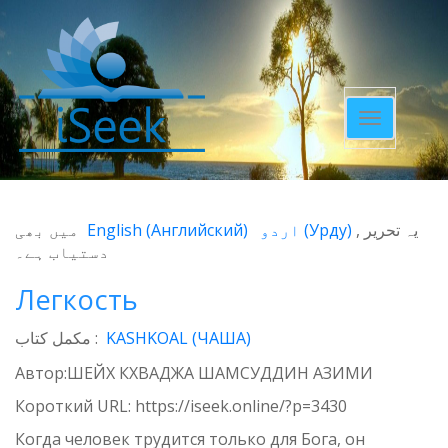
Toggle
navigatio
میں بھی
English
(
Английский
)
اردو
(
Урду
)
یہ تحریر
دستیاب ہے۔
Легкость
مکمل کتاب :
KASHKOAL (ЧАША)
Автор:ШЕЙХ КХВАДЖА ШАМСУДДИН АЗИМИ
Короткий URL:
https://iseek.online/?p=3430
Когда человек трудится только для Бога, он