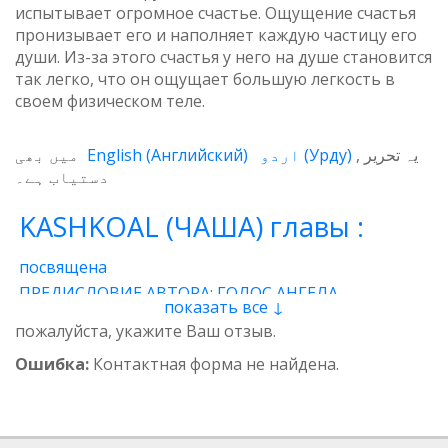
испытывает огромное счастье. Ощущение счастья
пронизывает его и наполняет каждую частицу его
души. Из-за этого счастья у него на душе становится
так легко, что он ощущает большую легкость в
своем физическом теле.
میں بھی
English
(
Английский
)
اردو
(
Урду
)
یہ تحریر
دستیاب ہے۔
KASHKOAL (ЧАША) главы :
посвящена
ПРЕДИСЛОВИЕ АВТОРА: ГОЛОС АНГЕЛА
показать все ↓
1 - Энергия
2 - Атом
3 - Восток и Запад
пожалуйста, укажите Ваш отзыв.
4 - Пространственные нити
5 - Звучащая глина
Ошибка:
Контактная форма не найдена.
6 - Итог
7 - Качества
8 - وجدان
9 - Предназначение
10 - Вселенская миссия
11 - Банковский чек
12 - Ангелы