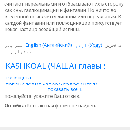
считают нереальными и отбрасывают их в сторону
как сны, галлюцинации и фантазии. Но ничто во
вселенной не является лишним или нереальным. В
каждой фантазии или галлюцинации присутствует
некая частица всеобщей истины.
میں بھی
English
(
Английский
)
اردو
(
Урду
)
یہ تحریر
دستیاب ہے۔
KASHKOAL (ЧАША) главы :
посвящена
ПРЕДИСЛОВИЕ АВТОРА: ГОЛОС АНГЕЛА
показать все ↓
1 - Энергия
2 - Атом
3 - Восток и Запад
пожалуйста, укажите Ваш отзыв.
4 - Пространственные нити
5 - Звучащая глина
Ошибка:
Контактная форма не найдена.
6 - Итог
7 - Качества
8 - وجدان
9 - Предназначение
10 - Вселенская миссия
11 - Банковский чек
12 - Ангелы