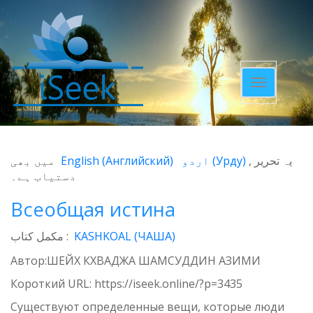
Toggle
navigatio
میں بھی
English
(
Английский
)
اردو
(
Урду
)
یہ تحریر
دستیاب ہے۔
Всеобщая истина
مکمل کتاب :
KASHKOAL (ЧАША)
Автор:ШЕЙХ КХВАДЖА ШАМСУДДИН АЗИМИ
Короткий URL:
https://iseek.online/?p=3435
Существуют определенные вещи, которые люди