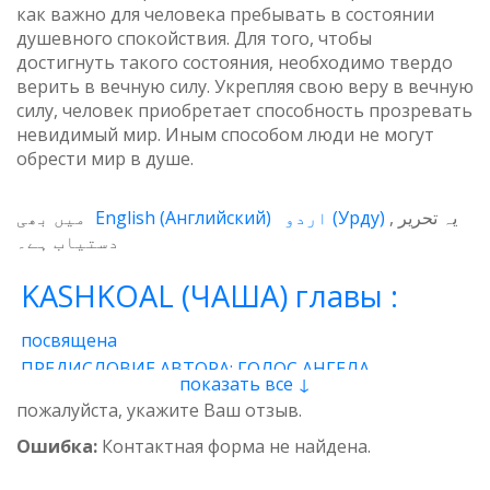
как важно для человека пребывать в состоянии
душевного спокойствия. Для того, чтобы
достигнуть такого состояния, необходимо твердо
верить в вечную силу. Укрепляя свою веру в вечную
силу, человек приобретает способность прозревать
невидимый мир. Иным способом люди не могут
обрести мир в душе.
میں بھی
English
(
Английский
)
اردو
(
Урду
)
یہ تحریر
دستیاب ہے۔
KASHKOAL (ЧАША) главы :
посвящена
ПРЕДИСЛОВИЕ АВТОРА: ГОЛОС АНГЕЛА
показать все ↓
1 - Энергия
2 - Атом
3 - Восток и Запад
пожалуйста, укажите Ваш отзыв.
4 - Пространственные нити
5 - Звучащая глина
Ошибка:
Контактная форма не найдена.
6 - Итог
7 - Качества
8 - وجدان
9 - Предназначение
10 - Вселенская миссия