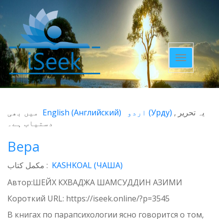
Toggle
navigatio
میں بھی
English
(
Английский
)
اردو
(
Урду
)
یہ تحریر
دستیاب ہے۔
Вера
مکمل کتاب :
KASHKOAL (ЧАША)
Автор:ШЕЙХ КХВАДЖА ШАМСУДДИН АЗИМИ
Короткий URL:
https://iseek.online/?p=3545
В книгах по парапсихологии ясно говорится о том,