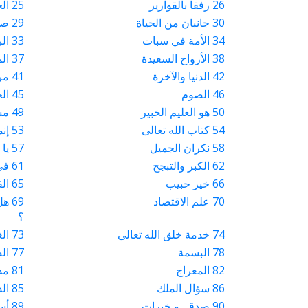
26 رفقاً بالقوارير
25 الحبّ
30 جانبان من الحياة
29 صفات الله عز وجل
34 الأمة في سبات
33 الرزق
38 الأرواح السعيدة
37 المتعنتون
42 الدنيا والآخرة
41 مرضاة الله تعالى
46 الصوم
45 الخوف الجاثم على الصدر
50 هو العليم الخبير
49 مساجد
54 كتاب الله تعالى
53 إنما المؤمنون إخوة
58 نكران الجميل
57 يا لربنا من مبدع!
62 الكبر والتبجح
61 في سبيل الله تعالى
66 خير حبيب
65 القرآن ووصفات التسخير
70 علم الاقتصاد
69 
؟
74 خدمة خلق الله تعالى
73 الغناء ومظاهر الفرح
78 البسمة
77 الضيافة
82 المعراج
81 مذہب اور نئی نسل
86 سؤال الملك
85 الدعوة إلى الدين
90 صدقہ و خیرات
89 أسماء الأطفال