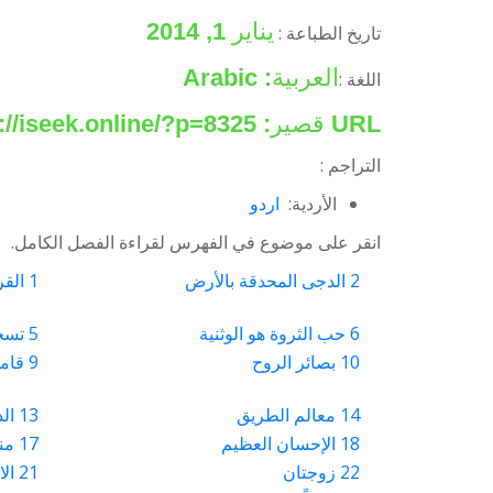
يناير 1, 2014
تاريخ الطباعة :
العربية: Arabic
اللغة :
URL قصير:
https://iseek.online/?p=8325
التراجم :
الأردية:
اردو
انقر على موضوع في الفهرس لقراءة الفصل الكامل.
2 الدجى المحدقة بالأرض
1 القرآن الكريم
6 حب الثروة هو الوثنية
5 تسخير الكون
10 بصائر الروح
9 قاموس النيران
14 معالم الطريق
13 الدعوة
18 الإحسان العظيم
17 منابع الخير
22 زوجتان
21 الاستجابة لله تعالى في الإنفاق