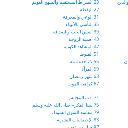
23 الصراط المستقيم والمنهج القويم
27 اليقظة
31 الوعي والمعرفة
35 التأسي بالأنبياء
39 أسس الحب والصداقة
43 أهمية الزوجة
47 المشاهد الكونية
51 القنوط
55 لا تأخذه سنة
59 المرآة
63 شهر رمضان
67 كراهية الموت
71 أدب المجالس
75 نبينا المكرم صلى الله عليه وسلم
79 مفاسد السوق السوداء
83 الإحصائيات البشرية
87 جبل من ذهب