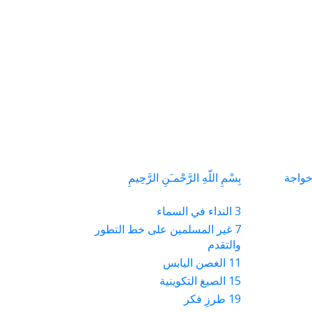
63
SHARES
k
r
خواجة
بِسْمِ اللّهِ الرَّحْمـَنِ الرَّحِيمِ
p
3 النداء في السماء
o
7 غير المسلمين على خط التطور
والتقدم
11 الغصن اليابس
15 الصيغ التكوينية
19 طرزِ فکر