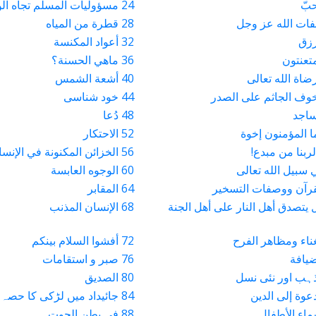
24 مسؤوليات المسلم تجاه الوالدين
28 قطرة من المياه
32 أعواد المكنسة
36 ماهي الحسنة؟
40 أشعة الشمس
44 خود شناسی
48 دُعا
52 الاحتكار
56 الخزائن المكنونة في الإنسان
60 الوجوه العابسة
64 المقابر
هل يتصدق أهل النار على أهل الجنة
68 الإنسان المذنب
72 أفشوا السلام بينكم
76 صبر و استقامات
80 الصديق
84 جائیداد میں لڑکی کا حصہ
88 في بطن الحوت