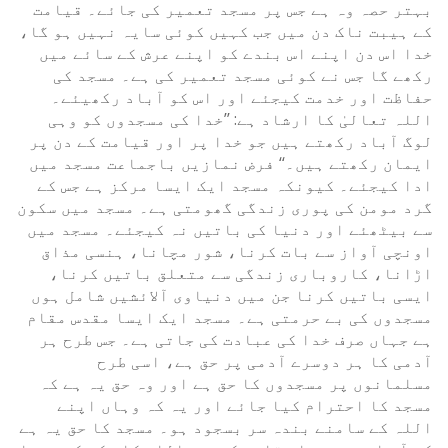
بہتر حصہ وہ ہے جس پر مسجد تعمیر کی جائے۔ قیامت
کے ہیبت ناک دن میں جب کہیں کوئی سایہ نہیں ہو گا،
خدا اس دن اپنے اس بندے کو اپنے عرش کے سائے میں
رکھے گا جس نے کوئی مسجد تعمیر کی ہے۔ مسجد کی
حفاظت اور خدمت کیجئے اور اس کو آباد رکھیئے۔
اللہ تعالیٰ کا ارشاد ہے: ’’خدا کی مسجدوں کو وہی
لوگ آباد رکھتے ہیں جو خدا پر اور قیامت کے دن پر
ایمان رکھتے ہیں۔‘‘ فرض نمازیں باجماعت مسجد میں
ادا کیجئے۔ کیونکہ مسجد ایک ایسا مرکز ہے جس کے
گرد مومن کی پوری زندگی گھومتی ہے۔ مسجد میں سکون
سے بیٹھئے اور دنیا کی باتیں نہ کیجئے۔ مسجد میں
اونچی آواز سے بات کرنا، شور مچانا، ہنسی مذاق
اڑانا، کاروباری زندگی سے متعلق باتیں کرنا،
ایسی باتیں کرنا جن میں دنیاوی آلائشیں شامل ہوں
مسجدوں کی بے حرمتی ہے۔ مسجد ایک ایسا مقدس مقام
ہے جہاں صرف خدا کی عبادت کی جاتی ہے۔ جس طرح ہر
آدمی کا ہر دوسرے آدمی پر حق ہے، اسی طرح
مسلمانوں پر مسجدوں کا حق ہے اور وہ حق یہ ہے کہ
مسجد کا احترام کیا جائے اور یہ کہ وہاں اپنے
اللہ کے سامنے بندہ سر بسجود ہو۔ مسجد کا حق یہ ہے