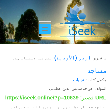
Toggle
navigation
اردو
(
الأردية
)
یہ تحریر
میں بھی دستیاب ہے۔
مساجد
مکمل کتاب :
تجلیات
المؤلف :خواجة شمس الدين عظيمي
URL قصير:
https://iseek.online/?p=10639
مساجد خدا کی نظر میں روئے زمین کا سب سے زیادہ