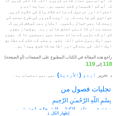
کہ آپ اس میں نماز قائم کریں، اللہ کا ذکر کریں تا
کہ آپ کو اطمینان قلب نصیب ہو۔ نہایت ادب و
احترام اور ترتیل کے ساتھ کلام پاک کی تلاوت کریں۔
خواتین کو چاہئے کہ وہ اپنے گھروں کی طرح مسجد کی
زینت کا بھی خیال رکھیں۔ امکان بھر کوشش کریں کہ
مسجد سے ان کا ذہنی تعلق قائم رہے۔ ہوشیار بچوں
کو ان کے بڑوں کے ساتھ مسجد میں بھیجیں تا کہ بچوں
میں ایک رسول صلی اللہ علیہ و سلم کے حکم کے مطابق
ایک اللہ کی بندگی اور اطاعت کا شوق پیدا ہو۔
راجع هذه المقالة في الكتاب المطبوع على الصفحات (أو الصفحة):
119
118
إلى
اردو
(
الأردية
)
یہ تحریر
میں بھی دستیاب ہے۔
تجلیات فصول من
بِسْمِ اللّهِ الرَّحْمـَنِ الرَّحِيمِ
نبذة عن مؤلف الكتاب الشيخ/خواجة شمس
إظهار الكل ↓