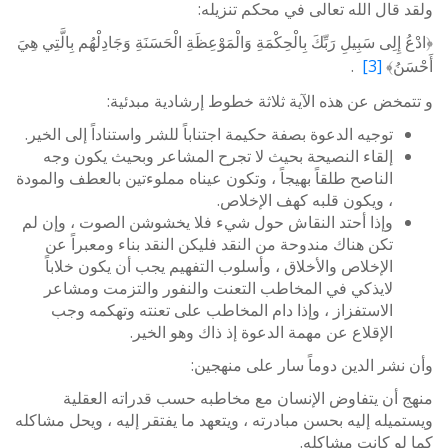
ولقد قال الله تعالى في محكم تنزيله:
﴿ادْعُ إِلِى سَبِيلِ رَبِّكَ بِالْحِكْمَةِ وَالْمَوْعِظَةِ الْحَسَنَةِ وَجَادِلْهُم بِالَّتِي هِيَ
أَحْسَنُ﴾
[3]
.
و تتمخض عن هذه الآية ثلاثة خطوط إرشادية مبدئية:
توجيه الدعوة بصفة حكيمة اجتناباً للشر واستناداً إلى الخير.
إلقاء النصيحة بحيث لا تجرح المشاعر وبحيث يكون وجه
الناصح طلقاً بهيجاً ، وتكون عيناه مملوءتين بالعطف والمودة
، ويكون قلبه كهف الإخلاص.
وإذا أحتد النقاش حول شيء فلا يخشوشن الصوت ، وإن لم
تكن هناك مندوحة من النقد فليكن النقد بناء ومعبراً عن
الإخلاص والأخلاق ، وأسلوب التفهيم يجب أن يكون خلاباً
لايذكي في المخاطب التعنت والنفور والتزمت ومشاعر
الاستفزاز ، وإذا دام المخاطب على تعنته وتهكمه وجب
الإقلاع عن مهمة الدعوة إذ ذاك وهو الخير.
وأن نشر الدين دوماً سار على منهجين:
منهج أن يتفاوض الإنسان مع مخاطبه حسب قدراته العقلية
ويستميله إليه بحسن مبادرته ، ويتعهد ما يفتقر إليه ، ويحل مشاكله
كما لو كانت مشاكله.