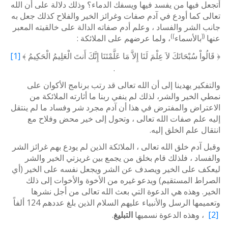
أتجعل فيها من يفسد فيها ويسفك الدماء؟ وذلك دلالة على أن الله
تعالى كما أودع في آدم صفات وغرائز الخير والفلاح كذلك جعل به
جانب الشر والفساد ، وعلم أدم صفاته الدالة على خالقيته المعبر
))
((
عنها
بالأسماء
، ولما عرضهم على الملائكة :
﴿ قَالُواْ سُبْحَانَكَ لاَ عِلْمَ لَنَا إِلاَّ مَا عَلَّمْتَنَا إِنَّكَ أَنتَ الْعَلِيمُ الْحَكِيمُ ﴾
[1]
.
والتفكير يهدينا إلى أن الله تعالى قد رتب برنامج الأكوان على
نمطي الخير والشر، لذلك لم ينفي ربنا ما أثارته الملائكة من
الاعتراض والمفترض في هذا أن آدم مجرد شر وفساد ما لم ينتقل
إليه علم صفات الله تعالى ، وتحول إلى خير محض وفلاح مع
انتقال علم الخلق إليه.
وقبل آدم خلق الله تعالى ، الملائكة الذين لم يودع بهم غرائز الشر
والفساد ، فلذلك قام بخلق من يجمع بين غريزتي الخير والشر
ليعكف على الخير ويصدف عن الشر ويجعل نفسه على الخير (أي
الصراط المستقيم) ويدعو غيره من الأخوة والأخوات إلى ذلك
الخير. وهذه هي الدعوة التي بعث الله تعالى من أجل نشرها
وتعميمها الرسل والأنبياء عليهم السلام الذين بلغ عددهم 124 ألفاً
[2]
، وهذه الدعوة نسميها
التبليغ
.