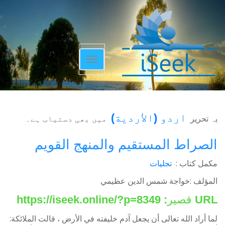
Toggle
navigation
اردو
(
الأردية
)
یہ تحریر
میں بھی دستیاب ہے۔
الصراط المستقيم والمنهج القويم
مکمل کتاب :
تجلیات
المؤلف :خواجة شمس الدين عظيمي
URL قصير:
https://iseek.online/?p=8349
لما أراد الله تعالى أن يجعل آدم خليفته في الأرض ، قالت الملائكة: