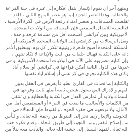
ومنهج آخر أن يقوم الإنسان بنقل أفكاره إلى غيره في حلة القراءة
والخطابة. وهذا العصر الجديد إنما هو عصر المنهج الثاني ، فلقد
تقلصت المسافات وانحصر امتداد رقعة الأرض في الكرة الأرضية ،
فبالنسبة للانتقال السمعي فإن المسافة بين الولايات المتحدة
الأميريكية وبين كراتشي أصبحت أقل من مسافة غرفة واحدة ،
ونقل الرسالات من كراتشي إلى الولايات المتحدة الأمريكية أو
المملكة المتحدة أصبح ظاهرة روتينية تتكرر كل يوم. وينطبق الأمر
ذاته على الكتابة فهناك حلقات من البث والإذاعة لا تكاد تنتهي ،
وإن كتابة مضروبة على الآلة في الولايات المتحدة الأمريكية أو في
غيرها من الدول النائية أمكن قراءتها في كراتشي أو إسلام آباد
وكأن هذه الكتابة تجري في كراتشي أو إسلام آباد نفسها.
والكتابة إنما تحدث في القارئ انطباعاً يغرس في العقل بذور
الفهم والإدراك التي تتحول شجرة ثابتة أصلها ثابت وفرعها في
السماء. ولا بد أن تمارس العدل في الكتابة والخطابة وأن تنتقي
من الكلمات والأساليب ما يبعث في القراء أو المستمعين أمل من
الآمال، ولا توقعهم في حفرة الخوف والقنوط فإن المغالاة في
التخويف والإنذار ربما تجر إلى القنوط من رحمة الله تعالى واليأس
من إصلاح النفس ومن اللجوء إلى طريق النجاة ، وقدم فكرة حب
الله تعالى لتمهد السبيل إلى خشية الله تعالى والتأدب معه بدلاً من