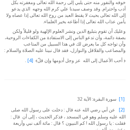
خوفه والنفور منه حتى يلبي إلى رحمة الله تعالى ومغفرته بكل
أدب واحترام. وقد وصف سيدنا علي كرم الله وجهه الذي يدعو
إلى الله تعالى بحيث لا يقنط العبد من روح الله تعالى إذا عصاه ولا
يأمن عذاب الله تعالى إذا أطاعه بخير العلماء.
وعليك أن تقوم بتبليغ الدين ونشر العلوم الإلهية ولو قليلاً ولكن
بصفة دائمة، وأن تدعو الناس إلى الاستفادة من الكفاءات الروحية،
وأن تواجه كل ما يعرض لك في هذا السبيل من المتاعب
والمصاعب والقلاقل والنوازل، فقد قال نبينا عليه الصلاة والسلام :
﴿ أحب الأعمال إلى الله عز وجل أدومها وإن قلّ﴾
[4]
.
[1]
سورة البقرة: الآية 32
[2]
عن أبي رضي الله عنه قال : دخلت على رسول الله صلى
الله عليه وسلم وهو في المسجد ، فذكر الحديث ، إلى أن قال :
فقلت : يا رسول الله ! كم النبيون ؟ قال : مائة ألف نبي وأربعة
وعشرون ألف نبي.