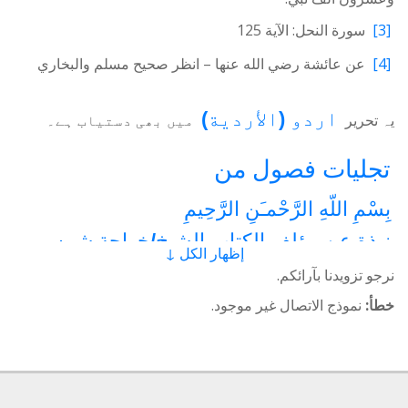
[3]
سورة النحل: الآية 125
[4]
عن عائشة رضي الله عنها – انظر صحيح مسلم والبخاري
اردو
(
الأردية
)
یہ تحریر
میں بھی دستیاب ہے۔
تجلیات فصول من
بِسْمِ اللّهِ الرَّحْمـَنِ الرَّحِيمِ
نبذة عن مؤلف الكتاب الشيخ/خواجة شمس
إظهار الكل ↓
الدين عظيمي
نرجو تزويدنا بآرائكم.
1 - القرآن الكريم
2 - الدجى المحدقة بالأرض
خطأ:
نموذج الاتصال غير موجود.
3 - النداء في السماء
4 - صورتنا
5 - تسخير الكون
6 - حب الثروة هو الوثنية
7 - غير المسلمين على خط التطور والتقدم