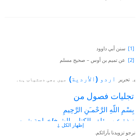
[1]
سنن أبي داوود
[2]
عن تميم بن أوس – صحيح مسلم
اردو
(
الأردية
)
یہ تحریر
میں بھی دستیاب ہے۔
تجلیات فصول من
بِسْمِ اللّهِ الرَّحْمـَنِ الرَّحِيمِ
نبذة عن مؤلف الكتاب الشيخ/خواجة شمس
إظهار الكل ↓
الدين عظيمي
نرجو تزويدنا بآرائكم.