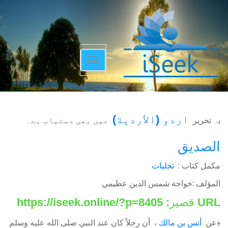
Toggle
navigation
اردو
(
الأردية
)
یہ تحریر
میں بھی دستیاب ہے۔
الصديق
مکمل کتاب :
تجلیات
المؤلف :خواجة شمس الدين عظيمي
URL قصير:
https://iseek.online/?p=8405
﴿عن
أنس بن مالك
، أن رجلاً كان عند النبي صلى الله عليه وسلم