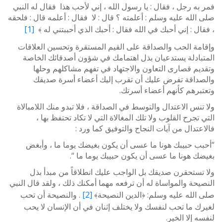
فمر به رجل ، فقال : يا رسول الله ، إني لأحب هذا فقال له النبي
صلى الله عليه وسلم : أعلمته ؟ قال : لا فقال : أعلمه قال : فلحقه
، فقال : إني أحبك في الله فقال : أحبك الذي أحببتني له ﴾
[1]
وإقامة الحب والصداقة على القيم المستقرة وتحسين العلاقات
المتبادلة يستدعيان بذل اهتمامك في شؤون أصدقائك الخاصة
وتقديم قصارى التعاون والاجتهاد في تفهم مشاكلهم وحلها
والصداقة تفرض عليك أن تقرب إليك أعضاء أسرة صديقك
وتعتبرهم كأنهم أعضاء أسرتك.
ولا تنس الاعتدال والتوسط في الصداقة ، فلا تبدو منك اللامبالاة
التي تجرح القلوب ولا تلك المغالاة التي لا تكاد تحتفظ بها ،
فالاعتدال من آيات النجاح والتوفيق كما ورد :
“أحبب حبيبك هونا ما عسى أن يكون بغيضك يوما ما ، وأبغض
بغيضك هونا ما عسى أن يكون حبيبك يوما ما “.
ولا تستحقرن صديقك بل الواجب عليك انطلاقاً من مبدأ بذل
النصيحة والمواساة له أن ترفعه مهما أمكنك ذلك ، ولقد قال النبي
صلى الله عليه وسلم: ﴿الدين النصيحة﴾
[2]
. والنصيحة أن تحب
لغيرك ما تحب لنفسك ولا يختلف إثنان في أن الإنسان لا يحب
لنفسه إلا الخير.