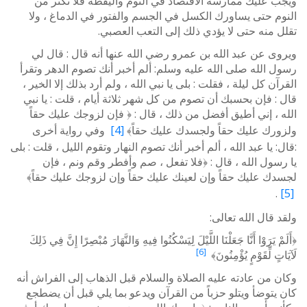
ويجب عليك ممارسة الاقتصاد في النوم واليقظة فلا تكثر من
النوم حتى يساورك الكسل في الجسم والفتور في الدماغ ، ولا
تقلل منه حتى لا يؤدي ذلك إلى التعب العصبي.
ويروى عن عبد الله بن عمرو رضي الله عنها أنه قال : قال لي
رسول الله صلى الله عليه وسلم: ألم أخبر أنك تصوم الدهر وتقرأ
القرآن كل ليلة ، فقلت : بلى يا نبي الله ، ولم أرد بذلك إلا الخير ،
قال : فإن بحسبك أن تصوم من كل شهر ثلاثة أيام ، قلت : يا نبي
الله ، إني أطيق أفضل من ذلك ، قال : ﴿ فإن لزوجك عليك حقاً
ولزورك عليك حقاً ولجسدك عليك حقاً﴾
[4]
وفي رواية أخرى
:قال: يا عبد الله ، ألم أخبر أنك تصوم النهار وتقوم الليل ، قلت : بلى
يا رسول الله ، قال : ﴿فلا تفعل ، صم وأفطر وقم ونم ، فإن
لجسدك عليك حقاً وإن لعينك عليك حقاً وإن لزوجك عليك حقاً﴾
.
[5]
ولقد قال الله تعالى:
﴿أَلَمْ يَرَوْا أَنَّا جَعَلْنَا اللَّيْلَ لِيَسْكُنُوا فِيهِ وَالنَّهَارَ مُبْصِرًا إِنَّ فِي ذَلِكَ
[6]
لَآيَاتٍ لِّقَوْمٍ يُؤْمِنُونَ﴾
وكان من عادته عليه الصلاة والسلام قبل الذهاب إلى الفراش أنه
كان يتوضأ ويتلو حزباً من القرآن ويدعو بما يلي قبل أن يضطجع