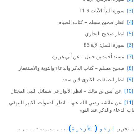
[3]
سورة النبأ: الآيات 9-11
[4]
انظر صحيح مسلم – كتاب الصيام
[5]
انظر صحيح البخاري
[6]
سورة النمل: الآية 86
[7]
مسند أحمد بن حنبل – عن أبي هريرة
[8]
صحيح مسلم – كتاب الذكر والدعاء والتوبة والاستغفار
[9]
انظر الطبقات الكبرى لابن سعد
[10]
عن أنس بن مالك – انظر الأنوار في شمائل النبي المختار
[11]
عن عائشة رضي الله عنها – انظر الدعوات الكبير للبيهقي
باب الدعاء والذكر عند النوم
اردو
(
الأردية
)
یہ تحریر
میں بھی دستیاب ہے۔