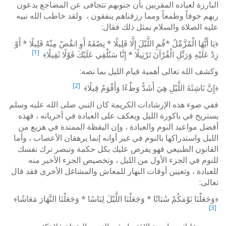
البارزة لعباده المقربين بأن جنوبهم تتجافى عن المضاجع يدعون
ربهم خوفاً وطمعاً ومما رزقناهم ينفقون ، ولقد خاطب الله نبيه
عليه الصلاة والسلام بمثل ذلك فقال:
﴿يَا أَيُّهَا الْمُزَّمِّلُ *قُمِ اللَّيْلَ إِلَّا قَلِيلًا * نِصْفَهُ أَوِ انقُصْ مِنْهُ قَلِيلًا * أَوْ
[1]
زِدْ عَلَيْهِ وَرَتِّلِ الْقُرْآنَ تَرْتِيلًا * إِنَّا سَنُلْقِي عَلَيْكَ قَوْلًا ثَقِيلًا﴾
وكشف الله تعالى أهمية قيام الليل بما نصه:
[2]
﴿إِنَّ نَاشِئَةَ اللَّيْلِ هِيَ أَشَدُّ وَطْءًا وَأَقْوَمُ قِيلًا﴾
ففي ضوء هذه الإرشادات الكريمة كان النبي صلى الله عليه وسلم
يستريح في باكورة الليل ويعكف على العبادة في أخرياته ، فهذه
أفضل مواعيد النوم والعبادة ، وإن اليقظة الممتدة في هزيع من
الليل واستدراكها بالنوم في غير أوانه إنما يرهقان الأعصاب ، وأما
القانون الطبيعي فهو يفرض عليك بكل حكمة وتبصر ترك نفسك
للنوم في الجزء الأول من الليل ، وتخصيص الجزء الأخير منه
للعبادة ، وتعيين أوقات النهار للمعاش والمشاغل الأخرى فقد قال
تعالى:
﴿وَجَعَلْنَا نَوْمَكُمْ سُبَاتًا * وَجَعَلْنَا اللَّيْلَ لِبَاسًا * وَجَعَلْنَا النَّهَارَ مَعَاشًا﴾
[3]