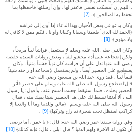
وكأنه يأمر به الناس: ﴿ باسمك اللهم وضعت جنبي ، وباسمك أرفعه
، اللهم إن أمسكت نفسي فاغفر لها ، وإن أرسلتها فاحفظها بما
تحفظ به الصالحين ﴾ .
[7]
وكان يدعو في بعض الأحيان بهذا الدعاء إذا أوى إلى فراشه:
﴿الحمد لله الذي أطعمنا وسقانا وكفانا وآوانا ، فكم ممن لا كافي له
ولا مؤوي﴾
[8]
.
وكان النبي صلى الله عليه وسلم لا يستعمل فراشاً ليناً مريحاً ،
ولكن إضجاعه على أدم محشو ليفاً ، وبعض روايات السيدة حفصة
رضي الله عنها تدل على أن فراشه كان ثوباً خشناً مثنياً ، وكان
يضطجع على الحصير أيضاً ، ولم يستعمل لإضجاعه أو راحته شيئاً
قيماً ليناً ، فقد روى عبد الله بن مسعود رضي الله عنه
قال:اضطجع رسول الله صلى الله عليه وسلم على حصير فأثر
الحصير بجلده ، فلما استيقظ جعلت أمسح عنه ، وأقول : يا رسول
الله ، ألا آذنتنا نبسط لك على هذا الحصير شيئا يقيك منه ، فقال
رسول الله صلى الله عليه وسلم : ﴿مالي وللدنيا وما أنا والدنيا إلا
كراكب استظل تحت شجرة ثم راح وتركها﴾
[9]
.
وفي رواية سيدنا عمر رضي الله عنه: قال : ﴿ يا عمر ، أما ترضى
أن تكون لنا الآخرة ولهم الدنيا ؟ قال : بلى ، قال : فإنه كذلك﴾
[10]
.