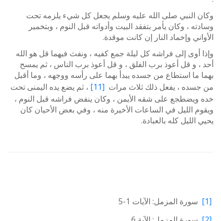
وكان النبي صلى الله عليه وسلم يجعل كل شيء يلزمه تحت
وسادته ، وكان يأمر بتفقد البيت وأدواته قبل النوم ، وبتخمير
الأواني وإخماد النار إن كانت موقدة.
وإذا أوى إلى فراشه كل ليلة جمع كفيه ، ونفث فيهما قل هو الله
أحد ، و قل أعوذ برب الفلق ، و قل أعوذ برب الناس ، ثم يمسح
بهما ما استطاع من جسده يبدأ بهما على رأسه ووجهه ، وما أقبل
من جسده ، يفعل ذلك ثلاث مرات
[11]
، ثم يضع يده اليمنى تحت
خده ويضطجع على شقه الأيمن ، وكان ينفض فراشه قبل النوم ،
ويقوم الليل في الساعات الأخيرة منه ، وفي بعض الأحيان كان
يحيي الليل كله بالعبادة.
[1]
سورة المزمل: الآيات 1-5
[2]
سورة المزمل: الآية 6