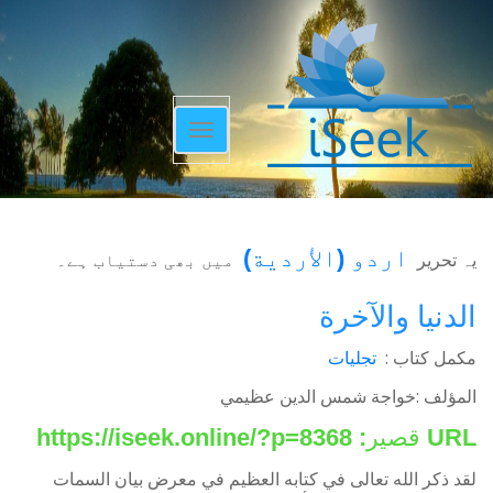
Toggle
navigation
اردو
(
الأردية
)
یہ تحریر
میں بھی دستیاب ہے۔
الدنيا والآخرة
مکمل کتاب :
تجلیات
المؤلف :خواجة شمس الدين عظيمي
URL قصير:
https://iseek.online/?p=8368
لقد ذكر الله تعالى في كتابه العظيم في معرض بيان السمات