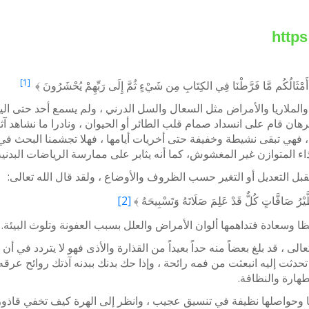
[1]
مٌ أَمْثَالُكُم مَّا فَرَّطْنَا فِي الكِتَابِ مِن شَيْءٍ ثُمَّ إِلَى رَبِّهِمْ يُحْشَرُونَ ﴾
 والملاريا والأمراض مثل السعال والسل الدرني ، ولم يسمع أحد حتى الي
ان قام على انسداد صمام قلب الطائر أو الحيوان ، ونادرا ما نشاهد آثا
 ، فهي تبقى نشيطة وخفيفة حتى أخريات أيامها ، فهلا تجشمنا البحث في
ذاء المتوازن غير المغشوش، كما أنه يثابر على ممارسة الرياضات البدنية
قبل التعديل أو التغير حسب الظروف والأوضاع ، ولقد قال الله تعالى:
َيْرُ صَافَّاتٍ كُلٌّ قَدْ عَلِمَ صَلَاتَهُ وَتَسْبِيحَهُ ﴾
[2]
ا وسعادة فتداهمها ألوان الأمراض والعلل بسبب العفونة وتلوث البيئة.
ى ، قد بلغ بعضاً منه حداً بعيداً من القذارة والأذى فهو لا يتردد في أ
 تحدثت إليه انبعثت من فمه رائحة ، وإذا حك بدنك ببدنه آذتك روائح عر
طهارة والنظافة.
رها وحواصلها نظيفة في تنسيق عجيب ، وانظر إلى الهرة كيف تخفي قاذورا