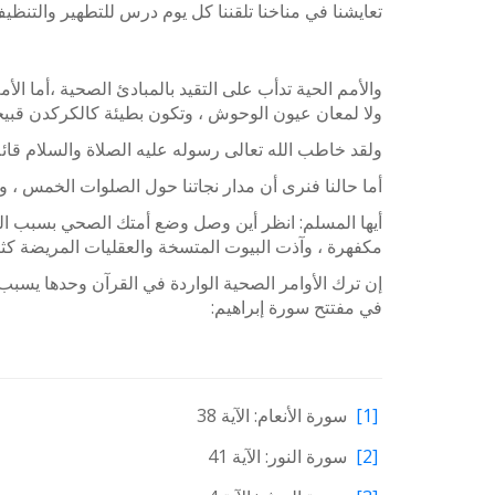
تعايشنا في مناخنا تلقننا كل يوم درس للتطهير والتنظيف،
والأمم الحية تدأب على التقيد بالمبادئ الصحية ،أما الأم
ولا لمعان عيون الوحوش ، وتكون بطيئة كالكركدن قبيح
ولقد خاطب الله تعالى رسوله عليه الصلاة والسلام قائلاً:﴿ يَا أَيُّهَا الْم
أما حالنا فنرى أن مدار نجاتنا حول الصلوات الخمس ، و
أيها المسلم: انظر أين وصل وضع أمتك الصحي بسبب القاذ
مكفهرة ، وآذت البيوت المتسخة والعقليات المريضة كثيرا
إن ترك الأوامر الصحية الواردة في القرآن وحدها يسبب لن
في مفتتح سورة إبراهيم:
[1]
سورة الأنعام: الآية 38
[2]
سورة النور: الآية 41