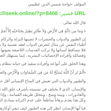
المؤلف :خواجة شمس الدين عظيمي
URL قصير:
https://iseek.online/?p=8408
قال الله تعالى :
﴿ وَمَا مِن دَآبَّةٍ فِي الأَرْضِ وَلاَ طَائِرٍ يَطِيرُ بِجَنَاحَيْهِ إِلاَّ أُمَ
إن الطيور والدواب والحشرات لا تصيبها النزلة والزكام
أطباء النفس عن مثال لتعرض الدواب لعقد نفسية ولا بره
فلا تتساقط أسنانها ولا تركب العدسات اللاصقة بعيونها
وفصائله وأفراده الإحصائيات البشرية ، إنما يستهلك الغ
وهذا الخلق على أنواعه وأفراده متقيد في حياته بنظام ي
﴿أَلَمْ تَرَ أَنَّ اللَّهَ يُسَبِّحُ لَهُ مَن فِي السَّمَاوَاتِ وَالْأَرْضِ وَالطّ
والطيور والدواب التي تعيش في المناخ الإنساني أقل حظ
والإنسان، الذي لا يختلف في تسميته بأشرف خلق الله تعال
والقاذورات ، وبيته وسخ ، وتتخلل طريقه القمامة ، وإذا
وكل هذا يقدم برهاناً ساطعاً على عدم اكتراثه بمبادئ ال
فيا أيها الإنسان: انظر إلى هذه الطيور كيف تبقي أوكا