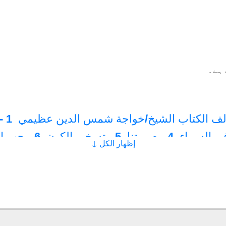
ہے۔
لف الكتاب الشيخ/خواجة شمس الدين عظيمي
1 - القرآن الكريم
4 - صورتنا
5 - تسخير الكون
6 - حب الثروة هو الوثنية
إظهار الكل ↓
8 - تشييع الجثمان
9 - قاموس النيران
10 - بصائر الروح
15 - الصيغ التكوينية
16 - التوبة والإنابة
 - الحج
21 - الاستجابة لله تعالى في الإنفاق
22 - زوجتان
24 - مسؤوليات المسلم تجاه الوالدين
25 - الحبّ
30 - جانبان من الحياة
31 - الوعي والمعرفة