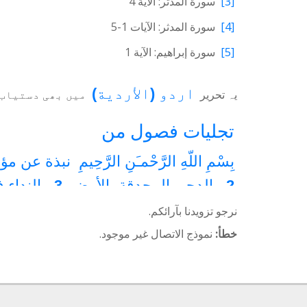
[3]
سورة المدثر: الآية 4
[4]
سورة المدثر: الآيات 1-5
[5]
سورة إبراهيم: الآية 1
اردو
(
الأردية
)
یہ تحریر
میں بھی دستیاب 
تجلیات فصول من
بِسْمِ اللّهِ الرَّحْمـَنِ الرَّحِيمِ
نبذة عن مؤ
2 - الدجى المحدقة بالأرض
3 - النداء في السماء
7 - غير المسلمين على خط التطور والتقدم
نرجو تزويدنا بآرائكم.
12 - پرخلوص دل
13 - الدعوة
14 - معالم الطريق
خطأ:
نموذج الاتصال غير موجود.
18 - الإحسان العظيم
19 - طرزِ فکر
20
23 - الصراط المستقيم والمنهج القويم
28 - قطرة من المياه
29 - صفات الله عز وجل