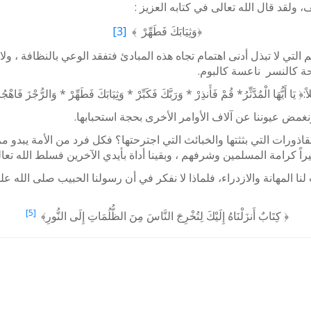
 ولقد قال الله تعالى في كتابه العزيز :
﴿وَثِيَابَكَ فَطَهِّرْ
﴾
[3]
م التي لا تبذل أدنى اهتمام تجاه هذه المبادئ فتفقد الوعي بالنظافة ، ول
ة كالنسر ناعسة كالبوم.
ُدَّثِّرُ* قُمْ فَأَنذِرْ * وَرَبَّكَ فَكَبِّرْ * وَثِيَابَكَ فَطَهِّرْ * وَالرُّجْزَ فَاهْجُر
نغمض عيوننا عن آلاف الأوامر الأخرى بحجة استحبابها.
ورات التي بثثتها والخبائث التي اجترحتها؟ فكل فرد من الأمة يبدو مر
ً كرامة المسلمين وشرفهم ، وبقينا أداة بأيدي الآخرين فسلط الله تعالى
ا المهانة والازدراء، فلماذا لا نفكر في أن رسولنا الحبيب صلى الله علي
[5]
﴿ كِتَابٌ أَنزَلْنَاهُ إِلَيْكَ لِتُخْرِجَ النَّاسَ مِنَ الظُّلُمَاتِ إِلَى النُّورِ﴾