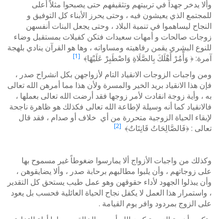
وألا يدخر جهداً في تربيتهم وتثقيفهم حتى يصبحوا مثلاً أعلى
للمجتمع الذي يعيشون فيه ، وحتى يحرز الأبناء كل التوفيق و
النجاح ليساهموا في تنمية البلاد ، وحتى يجعل البنات أنفسهن
زوجات صالحات و أمهات سعيدات فتكن كفيلات بمستقبل وضاء
للنوع البشري يقمن رفاهيته ومساواته ، وها هو القرآن ينادي بلهجة
[1]
آمرة: ﴿ وَأْمُرْ أَهْلَكَ بِالصَّلَاةِ وَاصْطَبِرْ عَلَيْهَا﴾
ومن واجبات الزوجات الانقياد التام لأزواجهن بكل انشراح صدر ،
فإن هذا الانقياد بريد الخير والمسرة ولأن هذا مما أمرهن الله تعالى
به ، وأية زوجة انقادت لأمر زوجها فقد أرضت الله تعالى بعملها ،
فالانقياد كما أنه وسيلة لإطاعة الله تعالى فكذلك هو ظاهرة ناجحة
لإبقاء الحياة الزوجية متحررة من أي خلاف أو صدام ، فقد قال
[2]
تعالى : ﴿فَالصَّالِحَاتُ قَانِتَاتٌ﴾
وكذلك من واجبات الأزواج ألا يمارسوا ضغوطاً غير مسموح بها
على زوجاتهم ، وأن يلبوا مطالبهم برحابة صدر ، وألا يضايقوهن ،
وأن يبذلوا الجهود لأداء حقوقهن وهو عمل طيب يستحق كل التقدير
، واستمرار هذا العمل لا يكفل نجاح الحياة العائلية فحسب بل يعود
على الزوج بمردود وافر يوم القيامة .