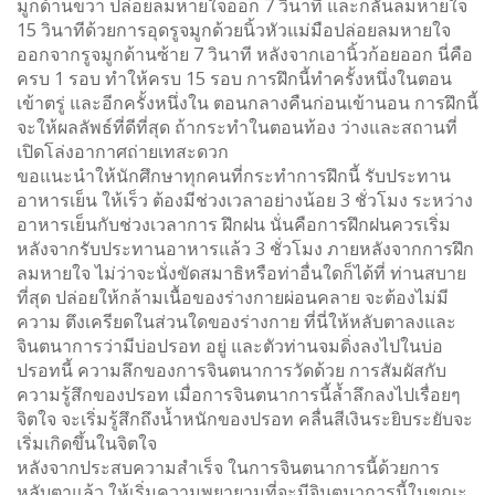
มูกด้านขวา ปล่อยลมหายใจออก 7 วินาที และกลั้นลมหายใจ
15 วินาทีด้วยการอุดรูจมูกด้วยนิ้วหัวแม่มือปล่อยลมหายใจ
ออกจากรูจมูกด้านซ้าย 7 วินาที หลังจากเอานิ้วก้อยออก นี่คือ
ครบ 1 รอบ ทำให้ครบ 15 รอบ การฝึกนี้ทำครั้งหนึ่งในตอน
เข้าตรู่ และอีกครั้งหนึ่งใน ตอนกลางคืนก่อนเข้านอน การฝึกนี้
จะให้ผลลัพธ์ที่ดีที่สุด ถ้ากระทำในตอนท้อง ว่างและสถานที่
เปิดโล่งอากาศถ่ายเทสะดวก
ขอแนะนำให้นักศึกษาทุกคนที่กระทำการฝึกนี้ รับประทาน
อาหารเย็น ให้เร็ว ต้องมีช่วงเวลาอย่างน้อย 3 ชั่วโมง ระหว่าง
อาหารเย็นกับช่วงเวลาการ ฝึกฝน นั่นคือการฝึกฝนควรเริ่ม
หลังจากรับประทานอาหารแล้ว 3 ชั่วโมง ภายหลังจากการฝึก
ลมหายใจ ไม่ว่าจะนั่งขัดสมาธิหรือท่าอื่นใดก็ได้ที่ ท่านสบาย
ที่สุด ปล่อยให้กล้ามเนื้อของร่างกายผ่อนคลาย จะต้องไม่มี
ความ ตึงเครียดในส่วนใดของร่างกาย ที่นี่ให้หลับตาลงและ
จินตนาการว่ามีบ่อปรอท อยู่ และตัวท่านจมดิ่งลงไปในบ่อ
ปรอทนี้ ความลึกของการจินตนาการวัดด้วย การสัมผัสกับ
ความรู้สึกของปรอท เมื่อการจินตนาการนี้ล้ำลึกลงไปเรื่อยๆ
จิตใจ จะเริ่มรู้สึกถึงน้ำหนักของปรอท คลื่นสีเงินระยิบระยับจะ
เริ่มเกิดขึ้นในจิตใจ
หลังจากประสบความสำเร็จ ในการจินตนาการนี้ด้วยการ
หลับตาแล้ว ให้เริ่มความพยายามที่จะมีจินตนาการนี้ในขณะ