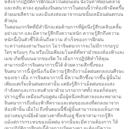
หลังจากปฏิบัติการฝึกนี้แล้วในตอนเย็น นั่งในท่าที่ผ่อนคลาย
และหลับ ตาลง คุณต้องจินตนาการในตอนนี้ว่าท้องฟ้ามีดครึ้ม
ด้วยเมฆสีคราม และมีแสงส่องมาจากเมฆนั้นเหมือนฝนตกบน
ตัวคุณ
ในตอนแรกจิตที่มีสำนึกจะต่อต้านการที่ผู้หนึ่งรู้สึกเคลิบเคลิ้ม
อย่างมาก และมีความรู้สึกถึงความหนัก ความรู้สึกถึงความ
หนักนี้เป็นตัวชี้ให้เห็นถึงความ สำเร็จของการฝึกฝน
ระหว่างสองสามวันแรก ไม่ว่าจินตนาการจะไม่มีการก่อรูป
ใดๆ พร้อมๆ กัน หรือเป็นเพียงมโนคติที่พร่ามัวของท้องฟ้าและ
เมฆ เกิดขึ้นบนฉากของจิต ใจ เมื่อการปฏิบัติทำให้คุณ
สามารถมีการจินตนาการนี้ได้ ด้วยความสึกขึ้งของ
จินตนาการนี้ ผู้หนึ่งเริ่มมีความรู้สึกถึงว่าเม็ดฝนตกลงบนศีรษะ
ของเขา เมื่อ การจินตนาการนี้ มีความสึกซึ้งมากขึ้น ผู้นั้นไม่
เพียงแต่เริ่มเห็นฝนตกเท่านั้น แต่ยังรู้สึกว่าเม็ดฝนของแสง
กำลังตกและกระทบตัวเขาด้วย บรรยากาศทั้ง หมดก็ค่อยๆ
ปรากฏขึ้น เหมือนกับฤดูฝน เมื่อผู้หนึ่งหลับตาลงและพยายาม
จินตนาการถึงท้องฟ้าสีครามและฝนของแลงที่ตกลงมาจาก
ท้องฟ้านั้น เมื่อไป ถึงขั้นตอนนี้ซึ่งผู้นั้นสามารถมองเห็นภาพ
อย่างสมบูรณ์ยิ่งด้วยดวงตาที่หลับอยู่ ซึ่งเขาสามารถรู้สึก
แม้แต่การกระทบของเม็ดฝน จากนั้นจะมีความต้องการ ให้
เขาปฏิบัติการฝึกฝนนี้ด้วยการเปิดดวงตา จะต้องมีความ