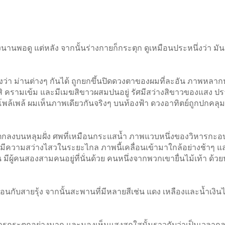
พอดู แต่หลัง จากนั้นร่างกายก็กระตุก ดูเหมือนประหนึ่งว่า ม
่งว่า ม่านต่างๆ กันได้ ถูกยกขึ้นปิดดวงตาของผมที่ละอัน ภาพหล
ฆสิ ครามเข้ม และมีเมฆสิขาวผสมปนอยู่ รัศมีสว่างสิขาวของแสง ปร
าโพล้เพล้ ผมเห็นภาพเดียวกันจริงๆ บนท้องฟ้า ดวงอาทิตย์ถูกปกคล
ลงบนหลุมฝั่ง ศพที่เหมือนกระแสน้ำ ภาพแวบหนึ่งของวิหารกะอบะอ์
่มีความสว่างไสวในระยะไกล ภาพนี้เคลื่อนเข้ามาใกล้อย่างช้าๆ และเ
ผู้คนสองสามคนอยู่ที่นั่นด้วย คนหนึ่งจากพวกเขายื่นไม้เท้า ด้วยประ
กับสายรุ้ง จากนั้นสะพานที่มีหลายสีเช่น แดง เหลืองและน้ำเงิน
กระตุกอย่างมาก และมองเห็นแสงสุกใสนั้นราวกับว่าเป็นเวลากล