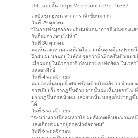
URL แบบสั้น:
https://iseek.online/?p=16337
0
SHARES
ตะบัสชุม ฮูเซน จากการาจี เขียนมาว่า
วันที่ 29 ตุลาคม
Facebook
“ในการทำมุรอกอบะร์ ผมจินตนาการถึงฝนของแสงนาน
Twitter
วันก็แผ่กระจายไปทั่ว”
วันที่ 30 ตุลาคม
WhatsApp
ผมเห็นวงแหวนแลงที่สดใส จากนั้นดูเหมือนประหนึ
ฝึกฝน ผมนอนอยู่ในห้อง รูสกว่าฟ้ามีดครึ้มด้วยเม
Weibo
เมื่อผมอยู่ในนิวการาจี ก่อนดวง อาทิตย์ตก ในเวล
แสงอาทิตย์
วันที่ 4 พฤศจิกายน
ผมมองเห็นหลุมฝั่งศพ พร้อมด้วยโดมสิขาว สำแสงตก
อารเปีย) ก็ปรากฏขึ้นด้วย จากนั้นผมเห็นหลอดไฟ ที
ปรากฏขึ้นต่อหน้าผม และจากนั้น หอสูงก็ปรากฏขึ้น มี
ได้
วันที่ 5 พฤศจิกายน
“ระหว่างการฝึกลมหายใจ ผมสังเกตเห็นสะพานเหมือน
แสงเกือบจะมาอยู่ต่อหน้าต่อตาผม”
วันที่ 6 พฤศจิกายน
ระหว่างการฝึกฝนร่างกายของผมต้องทรมานจากการ