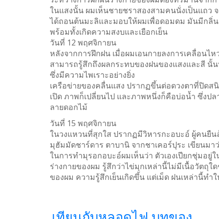
ในแสงนั้น ผมเห็นชายชราสองสามคนนั่งเป็นแถว จาก
ได้ถอนต้นมะลิและมอบให้ผมเพื่อดอมดม มันมีกลิ่นหอม
พร้อมทั้งเกิดความสงบและเยือกเย็น
วันที่ 12 พฤศจิกายน
หลังจากการฝึกฝน เมื่อผมเอนกายลงการเคลื่อนไหวขอ
สามารถรู้สึกถึงผลกระทบของฝนของแสงและสี นั้นบ
ซึ่งมีความไพเราะอย่างยิ่ง
เครือข่ายของคลื่นแสง ปรากฏขึ้นต่อดวงตาที่ปิดสนิ
เปิด ภาพก็เปลี่ยนไป และภาพหนึ่งก็คือบ่อน้ำ ซึ่งปล
ลายดอกไม้
วันที่ 15 พฤศจิกายน
ในวงแหวนที่สุกใส ปรากฏมีวิหารกะอบะอ์ ผู้คน
มุฮัมมัดชาร์ดาร ตาบานิ จากชาเคอร์ปุระ เขียนมาว
ในการทำมุรอกอบะอ์ผมเห็นว่า ตัวเองเปียกชุ่มอยู่ใน
ร่างกายของผม รู้สึกว่าไข่มุกเหล่านี้ไม่มีเนื้อวั
ของผม ความรู้สึกเย็นเกิดขึ้น แต่เม็ด ฝนเหล่านี้ทำให
เทียนกับหลอดไฟ บทของ