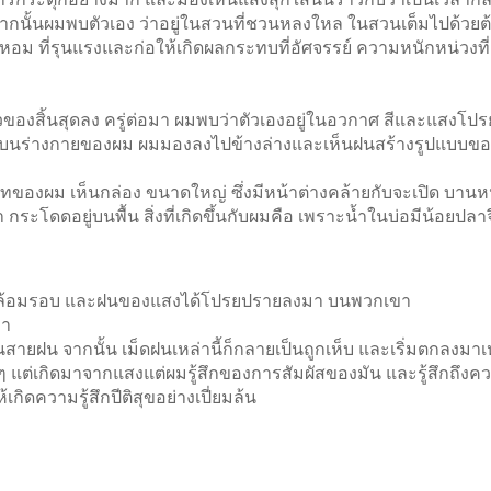
นั้นผมพบตัวเอง ว่าอยู่ในสวนที่ชวนหลงใหล ในสวนเต็มไปด้วยต้นไม
 ที่รุนแรงและก่อให้เกิดผลกระทบที่อัศจรรย์ ความหนักหน่วงที่ผมรู
งสิ้นสุดลง ครู่ต่อมา ผมพบว่าตัวเองอยู่ในอวกาศ สีและแสงโปรยป
นร่างกายของผม ผมมองลงไปข้างล่างและเห็นฝนสร้างรูปแบบของกระ
ทของผม เห็นกล่อง ขนาดใหญ่ ซึ่งมีหน้าต่างคล้ายกับจะเปิด บานหน้า
า กระโดดอยู่บนพื้น สิ่งที่เกิดขึ้นกับผมคือ เพราะน้ำในบ่อมีน้อยป
ยืนล้อมรอบ และฝนของแสงได้โปรยปรายลงมา บนพวกเขา
่า
สายฝน จากนั้น เม็ดฝนเหล่านี้ก็กลายเป็นถูกเห็บ และเริ่มตกลงมาเหม
ตถุใดๆ แต่เกิดมาจากแสงแต่ผมรู้สึกของการสัมผัสของมัน และรู้สึกถึ
้เกิดความรู้สึกปีติสุขอย่างเปี่ยมล้น