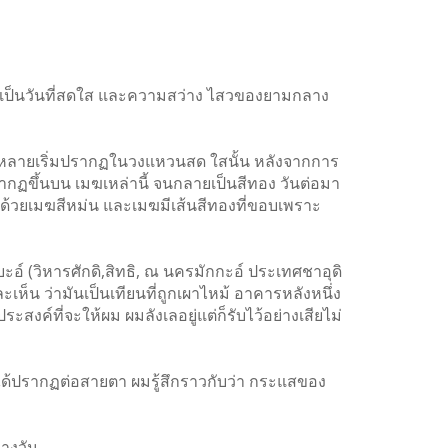
ันเป็นวันที่สดใส และความสว่าง ไสวของยามกลาง
ากหลายเริ่มปรากฏในวงแหวนสด ใสนั้น หลังจากการ
ากฏขึ้นบน เมฆเหล่านี้ จนกลายเป็นสีทอง วันต่อมา
ุมด้วยเมฆสีหม่น และเมฆมีเส้นสีทองที่ขอบเพราะ
 (วิหารศักดิ,สิทธิ, ณ นครมักกะอ์ ประเทศชาอุดิ
ห็น ว่ามันเป็นเทียนที่ถูกเผาไหม้ อาคารหลังหนึ่ง
สงค์ที่จะให้ผม ผมลังเลอยู่แต่ก็รับไว้อย่างเสียไม่
ได้ปรากฏต่อสายตา ผมรู้สึกราวกับว่า กระแสของ
างวัน