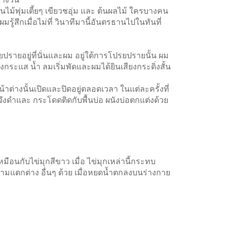
้พุ่มเตี้ยๆ เขียวชอุ่ม และ ต้นผลไม้ ใครบางคน
้สึกเมื่อไม่ที่ วินาทีมานี้อันตรธานไปในทันที่
รายอยู่ที่นั่นและผม อยู่ใต้การโปรยปรายนั้น ผม
แส น้ำ ลมเริ่มพัดและผมได้ยินเสียงกระดิ่งสั้น
ต่างนั้นเปิดและปิดอยู่ตลอดเวลา ในแต่ละครั้งที่
ลาจึงดำและ กระโดดติดกับพื้นบ่อ ผนังบ่อตกแต่งด้วย
ือนกับไข่มุกสีขาว เมื่อ ไข่มุกเหล่านี้กระทบ
งความแตกต่าง อื่นๆ ด้วย เมื่อหยดน้ำตกลงบนร่างกาย