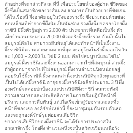
ตัวอย่างที่จะกล่าวถึง ณ ที่นี้ เพื่อประโยชน์ของผู้อ่าน ชีวิตของ
ผึ้งซึ่งเป็นสมาชิกของวงศ์แมลง สามารถเป็นตัวอย่างที่ชัดเจน
ได้ในเรื่องนี้ ผึ้งอาศัย อยู่ในรังของรวงผึ้ง ซึ่งประกอบด้วยช่อง
หกเหลี่ยมที่ทำจากขี้ผึ้งนับเป็นพันช่อง รวงผึ้งนี้ปกครองโดยผึ้ง
ราชินี มีผึ้งตัวผู้อยู่ราว 2,000 ตัว ประชากรที่เหลือเป็นผึ้ง ตัว
เมียจำนวนประมาณ 20,000 ตัวต่อรังผึ้งหนึ่งรวง ตัวเมียนั้นไม่
สมบูรณ์คือไม่ สามารถสืบพันธุได้และทำหน้าที่เป็นผึ้งงาน
ผึ้งราชินีมีความสวยงามมากที่สุด จะอยู่โยงในรังผึ้งออกไข่วัน
ละ 1,000 – 2,000 ใบ ไข่มี 2 แบบ คือไข่สมบูรณ์และไข่ไม่
สมบูรณ์ ผึ้งราชินีและผึ้งงานออกมา จากไข่ที่สมบูรณ์ ส่วนผึ้ง
ตัวผู้ออกมาจากไข่ที่ไม่สมบูรณ์ ผึ้งงานจำนวนนิดหน่อยอยู่
คอยรับใช้ผึ้งราชินี ผึ้งงานเหล่านี้จะปรนนิบัติทุกสิ่งทุกอย่างที่
เป็นไปได้แก่ผึ้งราชินี อายุของผึ้งราชินีเฉลี่ยประมาณ 3 ปี ผึ้ง
องครักษ์จะคอยปกป้องและปรนนิบัติผึ้งราชินี จนกระทั่งมี
ความสามารถและประสิทธิภาพ ในการเริ่มปฏิบัติหน้าที่
บริหาร และการสืบพันธุ์ แต่เมื่อเริ่มเข้าสู่วัยชราและละทิ้ง
หน้าที่ของเธอ องค์รักษ์เหล่านี้ ก็จะมาชุมนุมกันรอบตัวเธอ
และจะถูกองค์รักษ์รุมต่อยจนเสียชีวิต
ข่าวการเสียชีวิตของผึ้งราชินี จะได้รับการประกาศใน
อาณาจักรผึ้ง โดยผึ้ง จำนวนหนึ่งจะปั้นฉวัดเฉวียนเหนือรัง