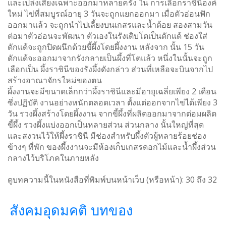
และเปล่งเสียงเฉพาะออกมาหลายครั้ง ใน การเลือกราชินีองค์
ใหม่ ไข่ที่สมบูรณ์อายุ 3 วันจะถูกแยกออกมา เมื่อตัวอ่อนฟัก
ออกมาแล้ว จะถูกนำไปเลี้ยงบนเกสรและน้ำต้อย สองสามวัน
ต่อมาตัวอ่อนจะพัฒนา ตัวเองในรังเติบโตเป็นดักแด้ ช่องใส่
ดักแด้จะถูกปิดผนึกด้วยขี้ผึ้งโดยผึ้งงาน หลังจาก นั้น 15 วัน
ดักแด้จะออกมาจากรังกลายเป็นผึ้งที่โตแล้ว หนึ่งในนั้นจะถูก
เลือกเป็น ผึ้งราชินีของรังผึ้งดังกล่าว ส่วนที่เหลือจะบินจากไป
สร้างอาณาจักรใหม่ของตน
ผึ้งงานจะมีขนาดเล็กกว่าผึ้งราชินีและมีอายุเฉลี่ยเพียง 2 เดือน
ซึ่งปฏิบัติ งานอย่างหนักตลอดเวลา ตั้งแต่ออกจากไข่ได้เพียง 3
วัน รวงผึ้งสร้างโดยผึ้งงาน จากขี้ผึ้งที่ผลิตออกมาจากต่อมผลิต
ขี้ผึ้ง รวงผึ้งแบ่งออกเป็นหลายส่วน ส่วนกลาง นั้นใหญ่ที่สุด
และสงวนไว้ให้ผึ้งราชินี มีช่องสำหรับผึ้งตัวผู้หลายร้อยช่อง
ข้างๆ ที่พัก ของผึ้งงานจะมีห้องเก็บเกสรดอกไม้และน้ำผึ้งส่วน
กลางไว้บริโภคในภายหลัง
ดูบทความนี้ในหนังสือที่พิมพ์บนหน้าเว็บ (หรือหน้า):
30
ถึง
32
สังคมอุดมคติ บทของ