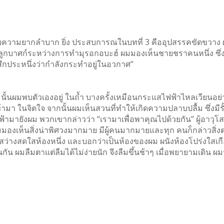
ความยากลำบาก ยิ่ง ประสบการณในบทที่ 3 คืออุปสรรคขัดขวาง ผม
ทรงลูกบาศก์ระหว่างการทำมุรอกอบะฮ์ ผมมองเห็นชายชราคนหนึ่ง ซึ่งบ
ู้สึกประหนึ่งว่ากำลังกระทำอยู่ในอวกาศ”
วะนั้นผมพบตัวเองอยู่ ในถ้ำ บางครั้งเหมือนกระแสไฟฟ้าไหลเวียนอย่าง
้ามา ในจิตใจ จากนั้นผมเห็นสวนที่ทำให้เกิดความปลาบปลื้ม ซึ่งมีร
้ามายังผม พวกเขากล่าวว่า “เรามาเพื่อพาคุณไปด้วยกัน” ผู้อาวุโส
ฟ้า ผมมองเห็นสิ่งน่าพิศวงมากมาย มีผู้คนมากมายและทุก คนก็กล่าวสิ
่สว่างสดใสห้องหนึ่ง และบอกว่าเป็นห้องของผม ผนังห้องโปร่งใสเ
กัน ผมลืมตาแต่ลืมได้ไม่ง่ายนัก จึงลืมขึ้นช้าๆ เมื่อพยายามเดิน ผ