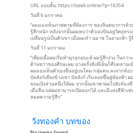
URL แบบสั้น:
https://iseek.online/?p=16354
WhatsApp
วันที่ 6 มกราคม
Weibo
“ผมมองเห็นภาพตามที่ต้องการ ของจินตนาการด้วย
รู้สึกหนัก หลังจากนั้นผมพบว่าตัวเองบินอยู่วัตถุ
เปลี่ยนรูปเป็นตัวเขา เมื่อผมทำ นมาช ในยามเช้า ร
วันที่ 11 มกราคม
“เพียงเมื่อผมเริ่มทำมุรอกอบะฮ์ ผมรู้สึกง่วง ในภา
ต้านขวาของศีรษะผม บางครั้งสิ่งที่เย็นก็คืบคลานเข
ผมมองเห็นตัวเองยืนอยู่บนโดม กลุ่มคน ลงจากท้องฟ
บัลลังก์เคียงข้างเขา บัลลังก์ เริ่มลอยขึ้นสู่ท้อง
ขนมปังส่วนหนึ่งให้ผม จากนั้นเขาพาผมไปยังห้องที
เมื่อลื่น แต่ผมสามารถเปิดออกได้ และมีแสงสีฟ้าเช่น
หมดความรู้สึก”
วังทองคำ บทของ
No items found