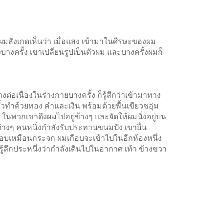
สังเกดเห็นว่า เมื่อแสง เข้ามาในศีรษะของผม
างครั้ง เขาเปลี่ยนรูปเป็นตัวผม และบางครั้งผมก็
ต่อเนื่องในร่างกายบางครั้ง ก็รู้สึกว่าเข้ามาทาง
ั้วทำด้วยทอง คำและเงิน พร้อมด้วยพื้นเขียวชอุ่ม
 ในพวกเขาดึงผมไปอยู่ข้างๆ และจัดให้ผมนั่งอยู่บน
่งต่างๆ คนหนึ่งกำลังรับประทานขนมปัง เขายื่น
กือบเหมือนกระจก ผมเกือบจะเข้าไปในอีกห้องหนึ่ง
มรู้ลึกประหนึ่งว่ากำลังเดินไปในอากาศ เท้า ข้างขวา