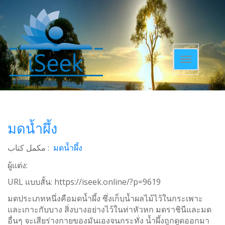
Toggle
navigatio
มดน้ำผึ้ง
مکمل کتاب :
มดน้ำผึ้ง
ผู้แต่ง:
URL แบบสั้น:
https://iseek.online/?p=9619
มดประเภทหนึ่งคือมดน้ำผึ้ง ซึ่งเก็บน้ำผลไม้ไว้ในกระเพาะ
และเกาะกับบาง สิ่งบางอย่างไว้ในท่าหัวหก มดราชินีและมด
อื่นๆ จะเสียร่างกายของมันเองจนกระทั่ง น้ำผึ้งถูกดูดออกมา