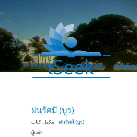
ฝนรัศมี (บูร)
0
مکمل کتاب :
ฝนรัศมี (บูร)
SHARES
ผู้แต่ง:
Facebook