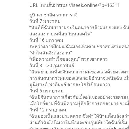
URL แบบสั้น:
https://iseek.online/?p=16311
Twitter
รูบิ-นา ชาอิด จากการาจี
WhatsApp
วันที่ 7 มกราคม
“ทันทีที่ฉันพยายามจะจินตนาการถึงฝนของแสง ฉัน
Weibo
ส่องแสงวาบเหมือนกับหลอดไฟ”
วันที่ 16 มกราคม
ระหว่างการฝึกฝน ฉันมองเห็นชายชราสองสามคนนั่ง
“ทำไมฉันจึงต้องอ่าน”
“เพื่อความสำเร็จของคุณ” พวกเขากล่าว
วันที่ 8 – 20 กุมภาพันธ์
“ฉันพยายามที่จะจินตนาการฝนของแสงด้วยดวงตาที่เ
การจินตนาการฝนของแสง จะมีอำนาจเหนือฉัน เมื่อวาน
มูนีเราะอ์ ฟาติมะอ์ จากละโฮร์เขียนมาว่า
วันที่ 6 กรกฎาคม
“ฉันมีจินตนาการเกี่ยวกับเม็ดฝนของอย่างง่ายดาย แต
เมื่อโดก็ตามที่ฉันมีความรู้สึกถึงการตกลงมาขอ
วันที่ 12 กรกฎาคม
“ฉันมองเห็นแสงประหลาด ซึ่งทำให้บ้านทั้งหลังสว่
ผ่านตัวฉันไปไม่ว่าในห้องจะอบอุ่นเพียงใดฉันก็เริ่
ร่างกายของฉัน แสงแปลบปลาบของแสง ก็ปรากฏขึ