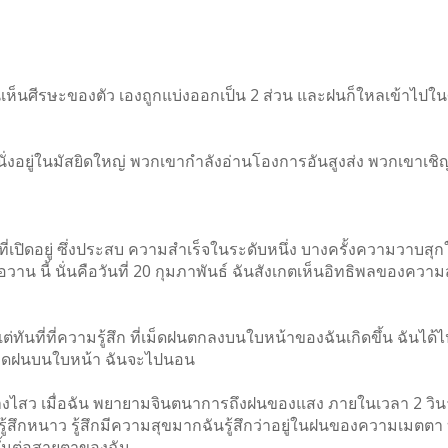
เห็นศีรษะของตัว เองถูกแบ่งออกเป็น 2 ส่วน และฝนก็ใหลเข้าไปใ
อยู่ในมัสยิดใหญ่ พวกเขากำลังอ่านโองการอันสูงส่ง พวกเขาเชิญ
ปิดอยู่ ซึ่งประสบ ความสำเร็จในระดับหนึ่ง บางครั้งความวาบสุ
 นี้ นั่นคือวันที่ 20 กุมภาพันธ์ ฉันสังเกตเห็นอิทธิพลของความสุ
่ทันที่ที่ความรู้สึก ที่เม็ดฝนตกลงบนใบหน้าของฉันเกิดขึ้น ฉันได
งเม็ดฝนบนใบหน้า ฉันจะไปนอน
างไสว เมื่อฉัน พยายามจินตนาการถึงฝนของแสง ภายในเวลา 2 วินาที
ม รู้สึกหนาว รู้สึกมีความสุขมากฉันรู้สึกว่าอยู่ในฝนของความเมตต
้นต่อสายตาของฉัน