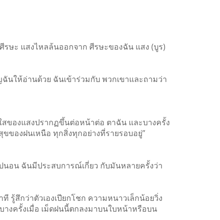
นศีรษะ แสงไหลล้นออกจาก ศีรษะของฉัน แสง (บูร)
ฉันให้อ่านด้วย ฉันเข้าร่วมกับ พวกเขาและถามว่า
กใสของแสงปรากฏขึ้นต่อหน้าต่อ ตาฉัน และบางครั้ง
ขของฝนเหนือ ทุกสิ่งทุกอย่างที่รายรอบอยู่”
้ไปนอน ฉันมีประสบการณ์เกี่ยว กับมันหลายครั้งว่า
 รู้สึกว่าตัวเองเปียกโชก ความหนาวเล็กน้อยวิ่ง
า บางครั้งเมื่อ เม็ดฝนนี้ตกลงมาบนใบหน้าหรือบน