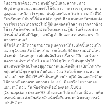
ในธรรมชาติของเรา มนุษย์มีจุดยืนและสถานะทาง
สัญชาตญาณของตนเองซึ่งได้รับมาจากพระเจ้า ผู้ทรงอำนาจ
สูงสุดและเหนือกว่า ทุกเผ่าพันธุ์และปัจเจกในจักรวาล สิ่งที่ได้
รับหรือมอบให้มานี้ก็คือ สติปัญญาที่เฉียบ แหลมหรือพลังแห่ง
การพิจารณาไตร่ตรองไม่มีผู้มีเหตุผลคนโดสามารถกล่าวอ้าง
ได้ว่า สัตว์เดรัจฉานไม่มีจิตใจและความรู้สึก ในเรื่องเฉพาะ
ด้านนั้นสัตว์มีสติปัญญา สามัญ สำนึกและความระแวดระวัง
มากกว่ามนุษย์
มีสัตว์สี่เท้าที่มีความสามารถรู้เหตุการณ์ที่จะเกิดขึ้นล่วงหน้า
แมว สุนัขและ สัตว์อื่นๆ สามารถเห็นภัยพิบัติและแผ่นดินไหว
ล่วงหน้า ก่อนเหตุการณ์แผ่นดินไหว ครั้งประวัติศาสตร์ของ
นครซานฟรานซิสโกใน ค.ศ.1906 สุนัขเห่าไม่หยุด ทำให้
ประชาชนที่หลับใหลอยู่ถูกรบกวนและตื่นขึ้นมา เป็ดน้ำทำรัง
อยู่บนต้นไม้สูง หมูเริ่ม กัดกันเอง วัวเตลิดไปด้วยความหวาด
กลัว คล้ายกับที่ตัววีซีลซึ่งเป็นหนูที่อาศัยอยู่ใต้ ดินและสัตว์อื่นๆ
ได้หลบหนีออกจากเฮลลาส (Hellas) เมืองกรีกโบราณก่อน
แผ่น ตนไหว 5 วัน ท้องฟ้าเหนือเมืองคอนเซ็บชั่น
(Concepcion) ประเทศชิลี เนืองแน่น ไปด้วยฝั่งนกที่มีความตื่น
ตระหนักและส่งเสียงร้องดังสนั่นซึ่งติดตามมาด้วยเหตุการณ์
แผ่นดินไหว