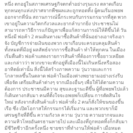
หนึ่ง ตกอยู่ในสภาพเศรษฐกิจตกต่ำอย่างรุนแรง ตลาดเกือบ
ทุกหนทุกแห่งปราศจากพืชผลและถูกทอดทิ้ง ผู้คนเริ่มอพยพ
ออกจากที่นั่น สถานการณ์นี้กระทบกับกรรมกรมากที่สุด พวก
เขาอยู่ในความวิตกกังวลและยากลำบากยิ่ง ประชาชนไม่
สามารถหาวิธีการแก้ปัญหาเพื่อแก้สถานการณ์ให้ดีขึ้นได้ วัน
หนึ่งมี พ่อค้า 2 คนเดินทางมาซื้อสินค้าที่นั่นอย่างเอาจริงเอา
จัง บัญชีการจ่ายเงินของพวก เขาเกือบจะครอบคลุมสินค้า
ทั้งหมดที่มีอยู่ ผลลัพธ์จากการซื้อสินค้า ทำให้ทุกคน ในเมือง
เริ่มตื่นตัว พ่อค้าแสดงรายการสินค้าที่ต้องการซื้อยาวเหยียด
และกล่าวว่า พวกเขาจะพักอยู่ที่เมืองนี้ไม่เกินหนึ่งหรือสอง
อาทิตย์เท่านั้น สิ่งนี้ได้สร้างภาพความ วุ่นวายและการ
โกลาหลขึ้นในตลาด พ่อค้าในเมืองต่างพยายามอย่างเร่งรีบ
เพื่อจัด เตรียมสินค้าต่างๆ จากเมืองอื่นๆ เพื่อให้ได้ตามความ
ต้องการ ประชาชนมีความ สุขและฐานะดีขึ้น ผู้ที่อพยพไปแล้ว
ก็เดินทางกลับมา คนที่ตั้งใจจะอพยพก็เปลี่ยน การตัดสินใจ
ใหม่ หลังจากสั่งสินค้าแล้ว พ่อค้าทั้ง 2 คนก็สั่งให้ขนของขึ้น
เรือ ซึ่ง เปิดโอกาสให้กรรมกรได้เริ่มงาน และพวกเขาก็มี
เศรษฐกิจที่ดีขึ้น ความกังวล ความ วุ่นวาย ความยากจนและ
ความหิวโหยอันตรธานหายไป และเมืองที่ถูกทอดทิ้งก็กลับมา
มีชีวิตชีวาอีกครั้งหนึ่ง ชายชราที่ทำงานให้พ่อค้า เมื่อหมด