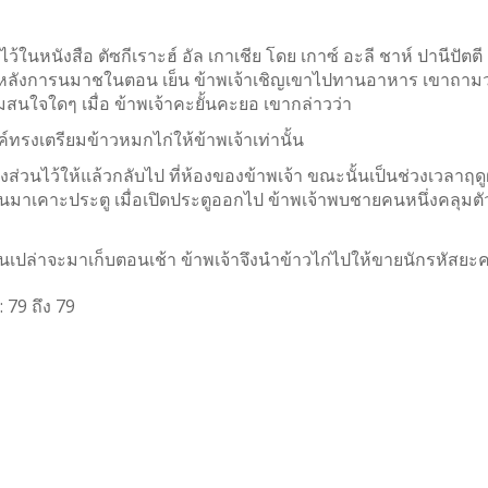
้ในหนังสือ ตัซกีเราะฮ์ อัล เกาเชีย โดย เกาซ์ อะลี ชาห์ ปานีปัตตี
นึ่ง หลังการนมาชในตอน เย็น ข้าพเจ้าเชิญเขาไปทานอาหาร เขาถามว่
นใจใดๆ เมื่อ ข้าพเจ้าคะยั้นคะยอ เขากล่าวว่า
ค์ทรงเตรียมข้าวหมกไก่ให้ข้าพเจ้าเท่านั้น
งส่วนไว้ให้แล้วกลับไป ที่ห้องของข้าพเจ้า ขณะนั้นเป็นช่วงเวลาฤด
คนมาเคาะประตู เมื่อเปิดประตูออกไป ข้าพเจ้าพบชายคนหนึ่งคลุม
เปล่าจะมาเก็บตอนเช้า ข้าพเจ้าจึงนำข้าวไก่ไปให้ขายนักรหัสยะคนนั
:
79
ถึง
79