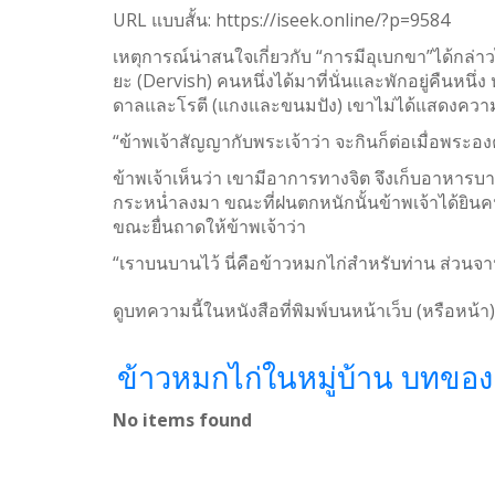
WhatsApp
URL แบบสั้น:
https://iseek.online/?p=9584
Weibo
เหตุการณ์น่าสนใจเกี่ยวกับ “การมีอุเบกขา”ได้กล่าวไว
ยะ (Dervish) คนหนึ่งได้มาที่นั่นและพักอยู่คืนห
ดาลและโรตี (แกงและขนมปัง) เขาไม่ได้แสดงความส
“ข้าพเจ้าสัญญากับพระเจ้าว่า จะกินก็ต่อเมื่อพระอง
ข้าพเจ้าเห็นว่า เขามีอาการทางจิต จึงเก็บอาหารบา
กระหน่ำลงมา ขณะที่ฝนตกหนักนั้นข้าพเจ้าได้ยิน
ขณะยื่นถาดให้ข้าพเจ้าว่า
“เราบนบานไว้ นี่คือข้าวหมกไก่สำหรับท่าน ส่วนจาน
ดูบทความนี้ในหนังสือที่พิมพ์บนหน้าเว็บ (หรือหน้า)
ข้าวหมกไก่ในหมู่บ้าน บทของ
No items found