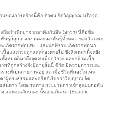
านของการสร้างนี้คือ ตัวตน จิตวิญญาณ หรือจุด
องถือกำเนิดมาจากอาดัมกับอีฟ (ฮาวา) นี่คือข้อ
ันธุ์ก็ถูกวางลง แต่ละเผ่าพันธุ์ทั้งหมด ของวัว แพะ
ว แพะเกิดจากพ่อแพะ และนกพิราบ เกิดจากพ่อนก
ื้อและกระดูกและต้องตายไป ซึ่งสิ่งเหล่านี้จะยัง
้งหมดก็มาถึงจุดจบเมื่ออวัยวะ และกล้ามเนื้อ
พที่ถูกสร้างจึงมีอายุสั้นนี้ ชีวิต มีความถาวรและ
ที่เป็นกายภาพอยู่ แต่ เมื่อชีวิตที่มองไม่เห็น
้ บรรดาผู้ทรงธรรมและคริสต์เรียกว่าวิญญาณ จิต
ึกกอลันดาร โดยผ่านทาง กระบวนการเข้าสู่แบบกอลัน
ง และคุณลักษณะ นี้ของอภิเสนา (Beatific