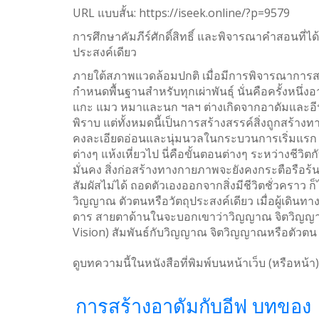
URL แบบสั้น:
https://iseek.online/?p=9579
WhatsApp
การศึกษาคัมภีร์ศักดิ์สิทธิ์ และพิจารณาคำสอนที
Weibo
ประสงค์เดียว
ภายใต้สภาพแวดล้อมปกติ เมื่อมีการพิจารณาการสร้างส
กำหนดพื้นฐานสำหรับทุกเผ่าพันธุ์ นั่นคือครั้งหนึ่ง
แกะ แมว หมาและนก ฯลฯ ต่างเกิดจากอาดัมและอีฟขอ
พิราบ แต่ทั้งหมดนี้เป็นการสร้างสรรค์สิ่งถูกสร้า
คงละเอียดอ่อนและนุ่มนวลในกระบวนการเริ่มแรก จาก
ต่างๆ แห้งเหี่ยวไป นี่คือขั้นตอนต่างๆ ระหว่างชีวิ
มั่นคง สิ่งก่อสร้างทางกายภาพจะยังคงกระตือรือร้น 
สัมผัสไม่ได้ ถอดตัวเองออกจากสิ่งมีชีวิตชั่วคราว ก็
วิญญาณ ตัวตนหรือวัตถุประสงค์เดียว เมื่อผู้เดิ
ดาร สายตาด้านในจะบอกเขาว่าวิญญาณ จิตวิญญาณ ห
Vision) สัมพันธ์กับวิญญาณ จิตวิญญาณหรือตัวต
ดูบทความนี้ในหนังสือที่พิมพ์บนหน้าเว็บ (หรือหน้า)
การสร้างอาดัมกับอีฟ บทของ