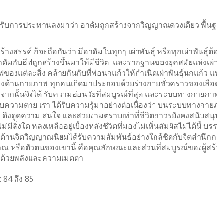
่ได้รับการประทานลงมาว่า อาดัมถูกสร้างจากวิญญาณดวงเดียว พื้นฐ
รรค์ ก็จะถือกันว่า มีอาดัมในทุกๆ เผ่าพันธุ์ หรือทุกเผ่าพันธุ์ต้
อาดัมกับอีฟถูกสร้างขึ้นมาให้มีชีวิต และรากฐานของยุคสมัยแห่งเผ่าพ
งแต่ละสิ่ง คล้ายกันกับที่พ่อนกแก้วให้กำเนิดเผ่าพันธุ์นกแก้
งทางด้านกายภาพ ทุกคนเกิดมาประกอบด้วยร่างกายชั่วคราวของเลือดเน
นั้นจึงได้ รับความอ่อนวัยที่สมบูรณ์ที่สุด และระบบทางกายภาพทั
ตกับความตาย เรา ได้รับความรู้มาอย่างต่อเนื่องว่า บนระบบทางกายภา
ดึงดูดความ สนใจ และสวยงามตราบเท่าที่ชีวิตถาวรยังคงสนับสนุนร่าง
ไม่มีสิ่งใด หลงเหลืออยู่เบื้องหลังชีวิตที่มองไม่เห็นสัมผัสไม่ได้นี
นทางด้านจิตวิญญาณนิยมได้รับความสัมพันธ์อย่างใกล้ชิดกับจิตสำน
รือตัวตนของเขานี้ คือคุณลักษณะและส่วนที่สมบูรณ์ของผู้สร้า
น ด้วยพลังและความเมตตา
:
84
ถึง
85