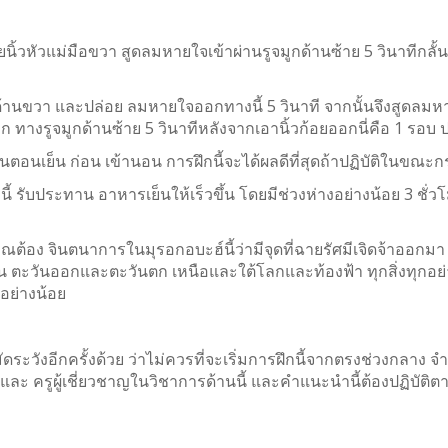
นิ้วหัวแม่มือขวา สูดลมหายใจเข้าผ่านรูจมูกด้านซ้าย 5 วินาทีกลั้
ด้านขวา และปล่อย ลมหายใจออกทางนี้ 5 วินาที จากนั้นจึงสูดลมหา
 ทางรูจมูกด้านซ้าย 5 วินาทีหลังจากเอานิ้วก้อยออกนี่คือ 1 รอบ ป
ในตอนเย็น ก่อน เข้านอน การฝึกนี้จะได้ผลดีที่สุดถ้าปฏิบัติในข
ี้ รับประทาน อาหารเย็นให้เร็วขึ้น โดยมีช่วงห่างอย่างน้อย 3 ชั่
ต้อง จินตนาการในมุรอกอบะฮ์นี้ว่ามีจุดที่ฉายรัศมีเจิดจ้าออ
น ตะวันออกและตะวันตก เหนือและใต้โลกและท้องฟ้า ทุกสิ่งทุกอย่า
นอย่างน้อย
ดระวังอีกครั้งด้วย ว่าไม่ควรที่จะเริ่มการฝึกนี้จากตรงช่วงกลาง จำเ
และ ครูผู้เชี่ยวชาญในวิชาการด้านนี้ และคำแนะนำนี้ต้องปฏิบัติ