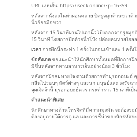
Twitter
URL แบบสั้น:
https://iseek.online/?p=16359
WhatsApp
หลังจากนั่งลงในท่าผ่อนคลาย ปิดรูจมูกต้านขวาด้วย
นิ้วก้อยมือขวา
Weibo
หลังจาก 15 วินาทีผ่านไปเอานิ้วโป้งออกจากรูจมูก
15 วินาที โดยการปิดด้วยนิ้วโป้ง ปล่อยลมหายใจออก
เวลา
การฝึกนี้กระทำ 1 ครั้งในตอนเข้าและ 1 ครั้ง
ข้อสังเกต
ขอแนะนำให้นักศึกษาทั้งหมดที่ฝึกการฝึกน
มีขึ้นหลังจากทานอาหารเย็นอย่างน้อย 3 ชั่วโมง
หลังจากฝึกลมหายใจ ตามด้วยการทำมุรอกอบะอ์ คุณ
กลิ่นไปรอบๆ สัตว์ต่างๆ และนก มนุษย์และ เดรัจฉา
จุดเจิดจ้านี้ มุรอกอบะฮ์ควร กระทำราว 15 นาทีเป็
คำแนะนำพิเศษ
นักศึกษาทางด้านโทรจิตที่มีความมุ่งมั่น จะต้องระมั
ต้องอยู่ภายใต้การดู แล และการชี้นำของนักรหัสยะ