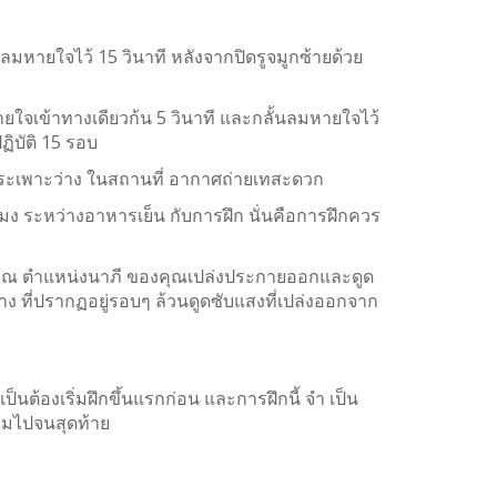
นลมหายใจไว้ 15 วินาที หลังจากปิดรูจมูกซ้ายด้วย
ยใจเข้าทางเดียวก้น 5 วินาที และกลั้นลมหายใจไว้
ฏิบัติ 15 รอบ
ณะกระเพาะว่าง ในสถานที่ อากาศถ่ายเทสะดวก
วโมง ระหว่างอาหารเย็น กับการฝึก นั่นคือการฝึกควร
กมา ณ ตำแหน่งนาภี ของคุณเปล่งประกายออกและดูด
ง ที่ปรากฏอยู่รอบๆ ล้วนดูดซับแสงที่เปล่งออกจาก
ป็นต้องเริ่มฝึกขึ้นแรกก่อน และการฝึกนี้ จำ เป็น
ตามไปจนสุดท้าย