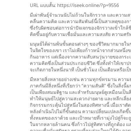
Facebook
URL แบบสั้น:
https://iseek.online/?p=9556
Twitter
มีเผ่าพันธุ์จำนวนนับไม่ถ้วนในจักรวาล และความสามา
คลื่นความคิด และความสัมพันธ์นี้เป็นสาเหตุของการ
WhatsApp
ซึ่งรับผิดชอบต่อการนำปัจเจกของจักรวาลเข้าใกล้
คิดขึ้นอยู่กับความเชื่อมั่นและความสงสัย ความศร
Weibo
มนุษย์ได้ผ่านพ้นขั้นตอนต่างๆ ของชีวิตมากมายในช
ในจิตใจของเขา เราไม่เพียงก้าวหน้าจากส่วนหนึ่งของเ
กินอาหาร แต่เนื่องจากความสับสนวุ่นวายของกระเพ
ความคิดซึ่งเป็นส่วนประกอบชีวิต ซึ่งทั้งทำให้เขา
จะเกิดภายในหนึ่งนาที เป็นชั่วโมง เป็นเดือนหรือเป
มีหลายสิ่งหลายอย่างเช่น ความทุกข์ทรมาน ความยา
ภาคกันมีสิ่งหนึ่งที่เรียกว่า “ความสันติ” ซึ่งในสิ
เป็นเพียงสมมติฐาน และสำหรับมนุษย์ดูเหมือนเป็นสิ่
ทำให้มนุษย์ไปสู่ความสะดวกง่ายดาย และหลีกเลี่ยง
กิจกรรมกระตุ้นไปสู่หนึ่งในสองทิศทางนี้ เมื่อเร
หลังดำเนินไปไม่กี่ขั้นตอน ความเปลี่ยนแปลงเกิด
ทั้งหมดของเราด้วย และเป้าหมายที่เรามุ่งไปสู่ก็จะถ
ในจากหลายล้านคน ซึ่งก้าวไปสู่ทิศทางที่ถูกต้อง
ความเชื่อมั่นศรัทธา ตราบที่คนส่วนใหญ่ได้รับ กา