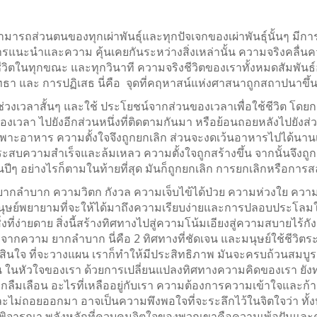
รถส่วนตนของทุกเผ่าพันธุ์และทุกปัจเจกของเผ่าพันธุ์นั้นๆ มีการสั
แนะนำและความ คุ้นเคยกันระหว่างสิ่งเหล่านั้น ความจริงคลื่นความ
ชีวิตในทุกขณะ และทุกวินาที ความจริงชีวิตของเราทั้งหมดสัมพั
ัทธา และ การปฏิเสธ นี่คือ จุดที่คฤหาสน์แห่งศาสนาถูกสถาปนาขึ้
่วงเวลาสั้นๆ และใช้ ประโยชน์จากส่วนของเวลาเพื่อใช้ชีวิต โดยก
วลา ไปยังอีกส่วนหนึ่งที่ติดตามกันมา หรือย้อนถอยหลังไปยังส่วนที่ผ
าะอาหาร ความตั้งใจจึงถูกยกเลิก ส่วนจะงดเว้นอาหารไปได้นานเท่า
ประสบความสำเร็จและล้มเหลว ความตั้งใจถูกสร้างขึ้น จากนั้นจึงถูก
็นปีๆ อย่างไรก็ตามในท้ายที่สุด มันก็ถูกยกเลิก การยกเลิกหรือการ
กลำบาก ความวิตก กังวล ความเจ็บไข้ได้ป่วย ความห่วงใย ความหดห
่งนี้มนุษย์พยายามที่จะให้ได้มาถึงความเรียบง่ายและการปลอบประโลมใจ
งที่ง่ายดาย สิ่งนี้สร้างทิศทางไปสู่ความโน้มเอียงสู่ความสบายไร้
จากความ ยากลำบาก นี่คือ 2 ทิศทางที่ชัดเจน และมนุษย์ใช้ชีวิต
าตัดสินใจ ที่จะวางแผน เราก็ทำให้มีประสิทธิภาพ มันจะครบถ้วนสมบ
ขึ้น ในหัวใจของเรา ด้วยการเปลี่ยนแปลงทิศทางความคิดของเรา ย
ูกลืมเลือน อะไรที่เหลืออยู่กับเรา ความต้องการความเข้าใจและก้าวไป
 และไม่ถอยออกมา อาจเป็นความพึงพอใจที่จะระลึกไว้ในจิตใจว่า ท
รพิจารณา พลังหลักที่ควบคุมจิตใจของพวกเขาคือความเพ้อฝันและความ