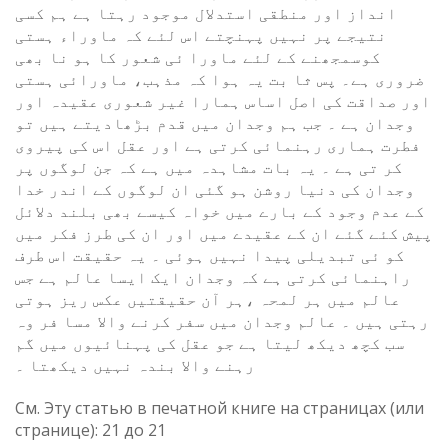
انداز اور منطقی استدلال موجود رہتا ہے ہم کسی
نتیجے پر نہیں پہنچتے اس لئے کہ ماوراء ہستی
کوسمجھنے کے لئے ماورا ئی شعور کا ہو نا بھی
ضروری ہے۔ پس ثا بت یہ ہوا کہ مذہب، ماورائی ہستی
اور صداقت کی اصل اساس ہمارا غیر شعوری عقیدہ اور
وجدان ہے ۔ جب ہم وجدان میں قدم بڑھادیتے ہیں تو
فطرت ہماری رہنمائی کرتی ہے اور عقل اس کی پیروی
کر تی ہے ۔ یہ بات مشاہدہ میں ہے کہ جن لوگوں پر
وجدان کی دنیا روشن ہو گئی ان لوگوں کے اندر خدا
کے عدم وجود کے بارے میں خواہ کیسے بھی بلند دلائل
پیش کئے گئے ان کے عقیدے میں اور ان کی طرز فکر میں
کو ئی تبدیلی پیدا نہیں ہوئی ۔ یہ حقیقت اس طرف
راہنمائی کرتی ہے کہ وجدان ایک ایسا عالم ہے جس
عالم میں ہر لمحہ ،ہر آن حقیقتیں عکس ریز ہوتی
رہتی ہیں ۔ عالم وجدان میں سفر کرنے والا مسا فر وہ
سب کچھ دیکھ لیتا ہے جو عقل کی پہنائیوں میں گم
رہنے والا بندہ نہیں دیکھتا ۔
См. Эту статью в печатной книге на страницах (или
странице):
21
до
21