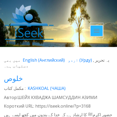
Toggle
navigatio
میں بھی
English
(
Английский
)
اردو
(
Урду
)
یہ تحریر
دستیاب ہے۔
خلوص
مکمل کتاب :
KASHKOAL (ЧАША)
Автор:ШЕЙХ КХВАДЖА ШАМСУДДИН АЗИМИ
Короткий URL:
https://iseek.online/?p=3168
حضور اکرمﷺ کا ارشاد ہے کہ خدا کے بندوں میں کچھ ایسے ہیں