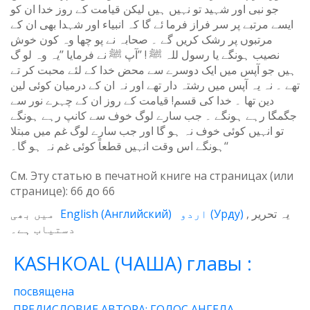
جو نبی اور شہید تو نہیں ہیں لیکن قیامت کے روز خدا ان کو
ایسے مرتبے پر سر فراز فرما ئے گا کہ انبیاء اور شہدا بھی ان کے
مرتبوں پر رشک کریں گے ۔ صحابہ نے پو چھا وہ کون خوش
نصیب ہونگے یا رسول للہ ﷺ ! ’’آپ ﷺ نے فرمایا ’’یہ وہ لو گ
ہیں جو آپس میں ایک دوسرے سے محض خدا کے لئے محبت کر تے
تھے ۔ نہ یہ آپس میں رشتہ دار تھے اور نہ ان کے درمیان کوئی لین
دین تھا ۔ خدا کی قسم! قیامت کے روز ان کے چہرے نور سے
جگمگا رہے ہونگے ۔ جب سارے لوگ خوف سے کانپ رہے ہونگے
تو انہیں کوئی خوف نہ ہو گا اور جب سارے لوگ غم میں مبتلا
ہونگے اس وقت انہیں قطعاً کوئی غم نہ ہو گا۔‘‘
См. Эту статью в печатной книге на страницах (или
странице):
66
до
66
میں بھی
English
(
Английский
)
اردو
(
Урду
)
یہ تحریر
دستیاب ہے۔
KASHKOAL (ЧАША) главы :
посвящена
ПРЕДИСЛОВИЕ АВТОРА: ГОЛОС АНГЕЛА