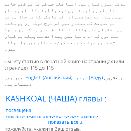
ہے کہ منزل کہاں ہے۔ ایسا علم جس کو نہ تو کھو جانے
کا علم ہو اور نہ ہی کچھ پا لینے کا علم ہو علم
نہیں ہے ۔ بے بضاعتی اور کم مایگی کا یہ حال ہے تو
ہم حقیقت کے سمندر میں کس طرح غوطہ زن ہو سکتے
ہیں۔ حقیقی علم جاننے کے لئے ضروری ہے کہ ہم یہ جا
نتے ہوں کہ اس دنیا میں پیدا ئش سے پہلے ہم کہاں
تھے اور مرنے کے بعد کون سے عالم میں چلے جاتے
ہیں۔
См. Эту статью в печатной книге на страницах (или
странице):
115
до
115
میں بھی
English
(
Английский
)
اردو
(
Урду
)
یہ تحریر
دستیاب ہے۔
KASHKOAL (ЧАША) главы :
посвящена
ПРЕДИСЛОВИЕ АВТОРА: ГОЛОС АНГЕЛА
показать все ↓
1 - Энергия
2 - Атом
3 - Восток и Запад
пожалуйста, укажите Ваш отзыв.