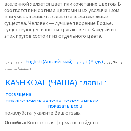
вселенной является цвет или сочетание цветов. В
соответствии с этими цветами и их увеличением
или уменьшением создаются всевозможные
существа. Человек — лучшее творение Божье,
существующее в шести кругах света. Каждый из
этих кругов состоит из отдельного цвета.
میں بھی
English
(
Английский
)
اردو
(
Урду
)
یہ تحریر
دستیاب ہے۔
KASHKOAL (ЧАША) главы :
посвящена
ПРЕДИСЛОВИЕ АВТОРА: ГОЛОС АНГЕЛА
показать все ↓
1 - Энергия
2 - Атом
3 - Восток и Запад
пожалуйста, укажите Ваш отзыв.
4 - Пространственные нити
5 - Звучащая глина
Ошибка:
Контактная форма не найдена.
6 - Итог
7 - Качества
8 - وجدان