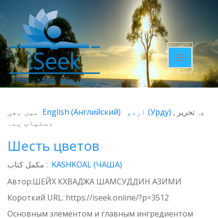
Toggle
navigatio
میں بھی
English
(
Английский
)
اردو
(
Урду
)
یہ تحریر
دستیاب ہے۔
Шесть цветов
مکمل کتاب :
KASHKOAL (ЧАША)
Автор:ШЕЙХ КХВАДЖА ШАМСУДДИН АЗИМИ
Короткий URL:
https://iseek.online/?p=3512
Основным элементом и главным ингредиентом