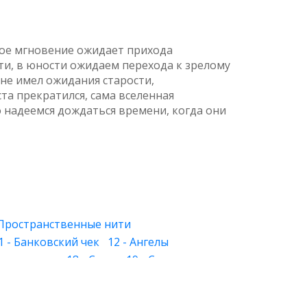
ждое мгновение ожидает прихода
ти, в юности ожидаем перехода к зрелому
 не имел ожидания старости,
ста прекратился, сама вселенная
о надеемся дождаться времени, когда они
 Пространственные нити
1 - Банковский чек
12 - Ангелы
 Знакомство
18 - Слуга
19 - Слеза
 - Лица
27 - Хорошее и дурное
28 - Круг
й свет
34 - Растения и камни