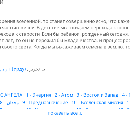
МИ
орения вселенной, то станет совершенно ясно, что ка
 частью жизни. В детстве мы ожидаем перехода к юнос
ехода к старости. Если бы ребенок, рожденный сегодня,
т лет, то он не пережил бы младенчества, и процесс ро
ы своего света. Когда мы высаживаем семена в землю, т
اردو
(
Урду
)
یہ تحریر
:
С АНГЕЛА
1 - Энергия
2 - Атом
3 - Восток и Запад
4 -
8 - وجدان
9 - Предназначение
10 - Вселенская миссия
1
й человек
15 - Умиротворение
16 - Страх и горе
17 -
показать все ↓
 - Волны сознания
23 - Сон
24 - Цвет
25 - Имя духа
26
инное подсознание
32 - Наследование
33 - Божественны