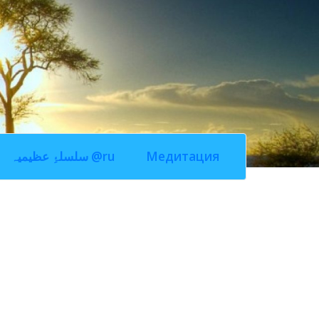
سلسلۂِ عظیمیہ @ru
Медитация