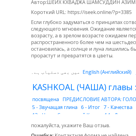
Автор:ШЕЙХ КХВАДЖА ШАМСУДДИН АЗИ
Weibo
Короткий URL:
https://iseek.online/?p=3385
Если глубоко задуматься о принципах сотв
следующего мгновения. Ожидание является
возрасту, а в зрелом возрасте ожидаем пер
распространенного более чем на шестьдеся
остановилась, а солнце и луна лишились б
прорастут и превратятся в цветы.
میں بھی دستیاب ہے۔
English
(
Английский
)
KASHKOAL (ЧАША) главы 
посвящена
ПРЕДИСЛОВИЕ АВТОРА: ГОЛО
5 - Звучащая глина
6 - Итог
7 - Качества
13 - Наука Священной Книги
14 - Духовны
20 - Друг Бога
21 - Супружеская жизнь
22
пожалуйста, укажите Ваш отзыв.
29 - Вера
30 - Воздушный шар
31 - Глуб
Ошибка:
Контактная форма не найдена.