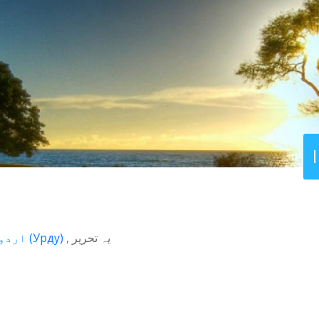
اردو
(
Урду
)
یہ تحریر