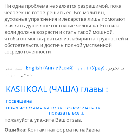
Ни одна проблема не является разрешимой, пока
человек не готов решить ее. Все молитвы,
духовные упражнения и лекарства лишь помогают
выявить душевное состояние человека. Его сила
воли должна возрасти и стать такой мощной,
чтобы он мог вырваться из лабиринта трудностей и
обстоятельств и достичь полной умственной
сосредоточенности.
میں بھی
English
(
Английский
)
اردو
(
Урду
)
یہ تحریر
دستیاب ہے۔
KASHKOAL (ЧАША) главы :
посвящена
ПРЕДИСЛОВИЕ АВТОРА: ГОЛОС АНГЕЛА
показать все ↓
1 - Энергия
2 - Атом
3 - Восток и Запад
пожалуйста, укажите Ваш отзыв.
4 - Пространственные нити
5 - Звучащая глина
Ошибка:
Контактная форма не найдена.
6 - Итог
7 - Качества
8 - وجدان