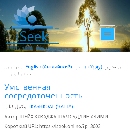
Toggle
navigatio
میں بھی
English
(
Английский
)
اردو
(
Урду
)
یہ تحریر
دستیاب ہے۔
Умственная
сосредоточенность
مکمل کتاب :
KASHKOAL (ЧАША)
Автор:ШЕЙХ КХВАДЖА ШАМСУДДИН АЗИМИ
Короткий URL:
https://iseek.online/?p=3603