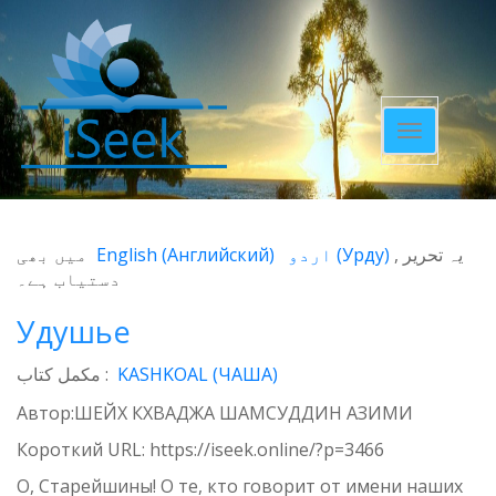
Toggle
navigatio
میں بھی
English
(
Английский
)
اردو
(
Урду
)
یہ تحریر
دستیاب ہے۔
Удушье
مکمل کتاب :
KASHKOAL (ЧАША)
Автор:ШЕЙХ КХВАДЖА ШАМСУДДИН АЗИМИ
Короткий URL:
https://iseek.online/?p=3466
О, Старейшины! О те, кто говорит от имени наших