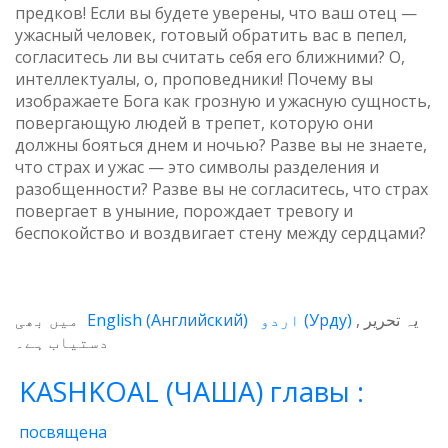
предков! Если вы будете уверены, что ваш отец —
ужасный человек, готовый обратить вас в пепел,
согласитесь ли вы считать себя его ближними? О,
интеллектуалы, о, проповедники! Почему вы
изображаете Бога как грозную и ужасную сущность,
повергающую людей в трепет, которую они
должны бояться днем и ночью? Разве вы не знаете,
что страх и ужас — это символы разделения и
разобщенности? Разве вы не согласитесь, что страх
повергает в уныние, порождает тревогу и
беспокойство и воздвигает стену между сердцами?
میں بھی
English
(
Английский
)
اردو
(
Урду
)
یہ تحریر
دستیاب ہے۔
KASHKOAL (ЧАША) главы :
посвящена