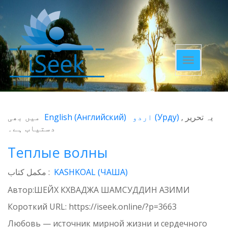
Toggle
navigatio
میں بھی
English
(
Английский
)
اردو
(
Урду
)
یہ تحریر
دستیاب ہے۔
Теплые волны
مکمل کتاب :
KASHKOAL (ЧАША)
Автор:ШЕЙХ КХВАДЖА ШАМСУДДИН АЗИМИ
Короткий URL:
https://iseek.online/?p=3663
Любовь — источник мирной жизни и сердечного