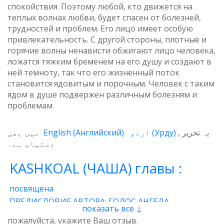
спокойствия. Поэтому любой, кто движется на
теплых волнах любви, будет спасен от болезней,
трудностей и проблем. Его лицо имеет особую
привлекательность. С другой стороны, плотные и
горячие волны ненависти обжигают лицо человека,
ложатся тяжким бременем на его душу и создают в
ней темноту, так что его жизненный поток
становится ядовитым и порочным. Человек с таким
ядом в душе подвержен различным болезням и
проблемам.
میں بھی
English
(
Английский
)
اردو
(
Урду
)
یہ تحریر
دستیاب ہے۔
KASHKOAL (ЧАША) главы :
посвящена
ПРЕДИСЛОВИЕ АВТОРА: ГОЛОС АНГЕЛА
показать все ↓
1 - Энергия
2 - Атом
3 - Восток и Запад
пожалуйста, укажите Ваш отзыв.