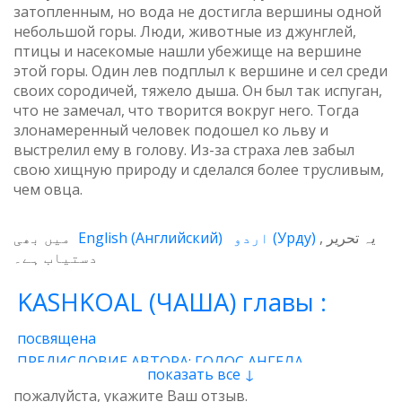
затопленным, но вода не достигла вершины одной
небольшой горы. Люди, животные из джунглей,
птицы и насекомые нашли убежище на вершине
этой горы. Один лев подплыл к вершине и сел среди
своих сородичей, тяжело дыша. Он был так испуган,
что не замечал, что творится вокруг него. Тогда
злонамеренный человек подошел ко льву и
выстрелил ему в голову. Из-за страха лев забыл
свою хищную природу и сделался более трусливым,
чем овца.
میں بھی
English
(
Английский
)
اردو
(
Урду
)
یہ تحریر
دستیاب ہے۔
KASHKOAL (ЧАША) главы :
посвящена
ПРЕДИСЛОВИЕ АВТОРА: ГОЛОС АНГЕЛА
показать все ↓
1 - Энергия
2 - Атом
3 - Восток и Запад
пожалуйста, укажите Ваш отзыв.