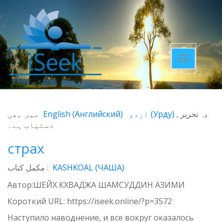
Toggle
navigatio
میں بھی
English
(
Английский
)
اردو
(
Урду
)
یہ تحریر
دستیاب ہے۔
страх
مکمل کتاب :
KASHKOAL (ЧАША)
Автор:ШЕЙХ КХВАДЖА ШАМСУДДИН АЗИМИ
Короткий URL:
https://iseek.online/?p=3572
Наступило наводнение, и все вокруг оказалось