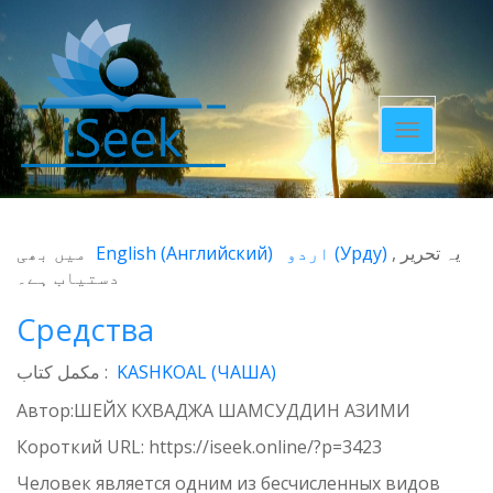
Toggle
navigatio
میں بھی
English
(
Английский
)
اردو
(
Урду
)
یہ تحریر
دستیاب ہے۔
Средства
مکمل کتاب :
KASHKOAL (ЧАША)
Автор:ШЕЙХ КХВАДЖА ШАМСУДДИН АЗИМИ
Короткий URL:
https://iseek.online/?p=3423
Человек является одним из бесчисленных видов