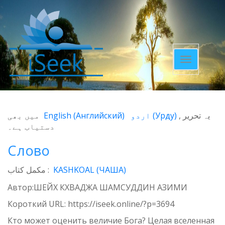
Toggle
navigatio
میں بھی
English
(
Английский
)
اردو
(
Урду
)
یہ تحریر
دستیاب ہے۔
Слово
مکمل کتاب :
KASHKOAL (ЧАША)
Автор:ШЕЙХ КХВАДЖА ШАМСУДДИН АЗИМИ
Короткий URL:
https://iseek.online/?p=3694
Кто может оценить величие Бога? Целая вселенная