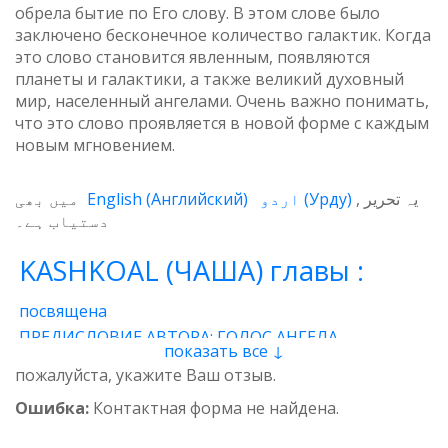
обрела бытие по Его слову. В этом слове было
заключено бесконечное количество галактик. Когда
это слово становится явленным, появляются
планеты и галактики, а также великий духовный
мир, населенный ангелами. Очень важно понимать,
что это слово проявляется в новой форме с каждым
новым мгновением.
میں بھی
English
(
Английский
)
اردو
(
Урду
)
یہ تحریر
دستیاب ہے۔
KASHKOAL (ЧАША) главы :
посвящена
ПРЕДИСЛОВИЕ АВТОРА: ГОЛОС АНГЕЛА
показать все ↓
1 - Энергия
2 - Атом
3 - Восток и Запад
пожалуйста, укажите Ваш отзыв.
4 - Пространственные нити
5 - Звучащая глина
Ошибка:
Контактная форма не найдена.
6 - Итог
7 - Качества
8 - وجدان
9 - Предназначение
10 - Вселенская миссия