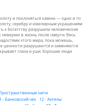
золоту и поклоняться камню — одно и то
 золоту, серебру и ювелирным украшениям
ть к богатству разрушила человеческие
к неверию в жизнь после смерти. Весь
 радостями этого мира, пока можешь,
ные ценности разрушаются и заменяются
акрывает глаза и уши. Хорошие люди
 Пространственные нити
1 - Банковский чек
12 - Ангелы
 Знакомство
18 - Слуга
19 - Слеза