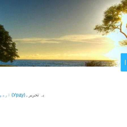
اردو
(
Урду
)
یہ تحریر