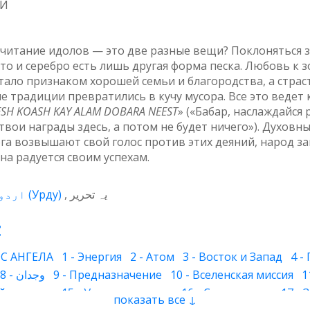
МИ
почитание идолов — это две разные вещи? Поклоняться 
лото и серебро есть лишь другая форма песка. Любовь к
тало признаком хорошей семьи и благородства, а страс
е традиции превратились в кучу мусора. Все это ведет 
ESH KOASH KAY ALAM DOBARA NEEST
» («Бабар, наслаждайся
твои награды здесь, а потом не будет ничего»). Духов
га возвышают свой голос против этих деяний, народ з
а радуется своим успехам.
اردو
(
Урду
)
یہ تحریر
:
С АНГЕЛА
1 - Энергия
2 - Атом
3 - Восток и Запад
4 -
8 - وجدان
9 - Предназначение
10 - Вселенская миссия
1
й человек
15 - Умиротворение
16 - Страх и горе
17 -
показать все ↓