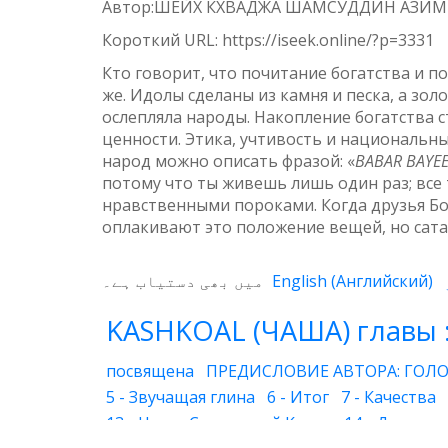
Автор:ШЕЙХ КХВАДЖА ШАМСУДДИН АЗИ
Weibo
Короткий URL:
https://iseek.online/?p=3331
Кто говорит, что почитание богатства и 
же. Идолы сделаны из камня и песка, а зо
ослепляла народы. Накопление богатства с
ценности. Этика, учтивость и национальны
народ можно описать фразой: «
BABAR BAYE
потому что ты живешь лишь один раз; все 
нравственными пороками. Когда друзья Бо
оплакивают это положение вещей, но сатан
میں بھی دستیاب ہے۔
English
(
Английский
)
KASHKOAL (ЧАША) главы 
посвящена
ПРЕДИСЛОВИЕ АВТОРА: ГОЛО
5 - Звучащая глина
6 - Итог
7 - Качества
13 - Наука Священной Книги
14 - Духовны