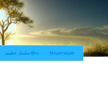
سلسلۂِ عظیمیہ @ru
Медитация