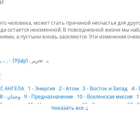
МИ
ного человека, может стать причиной несчастья для дру
егда остается неизменной. В повседневной жизни мы н
нями, а пустыни вновь заселяются. Эти изменения очев
اردو
(
Урду
)
یہ تحریر
:
С АНГЕЛА
1 - Энергия
2 - Атом
3 - Восток и Запад
4 -
8 - وجدان
9 - Предназначение
10 - Вселенская миссия
1
й человек
15 - Умиротворение
16 - Страх и горе
17 -
показать все ↓
 - Волны сознания
23 - Сон
24 - Цвет
25 - Имя духа
26
инное подсознание
32 - Наследование
33 - Божественны
 свет и преисподняя
37 - Молитва
38 - Самопроверка
ига
43 - Сознание дервиша
44 - Ножницы
45 - Любовь 