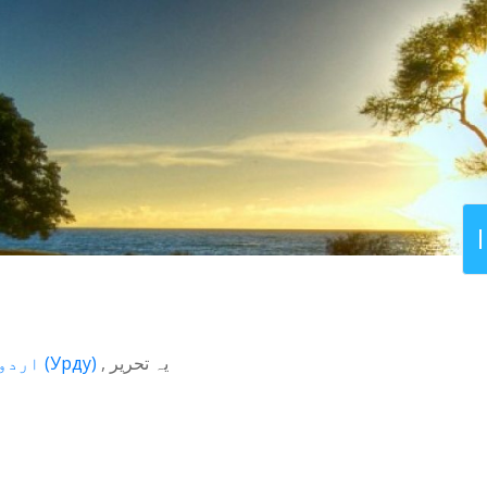
اردو
(
Урду
)
یہ تحریر