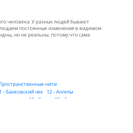
гого человека. У разных людей бывают
аблюдаем постоянные изменения в видимом
идны, но не реальны, потому что сама
 Пространственные нити
1 - Банковский чек
12 - Ангелы
 Знакомство
18 - Слуга
19 - Слеза
 - Лица
27 - Хорошее и дурное
28 - Круг
й свет
34 - Растения и камни
39 - Физическое тело
40 - Будущее
и вера
46 - Обман зрения