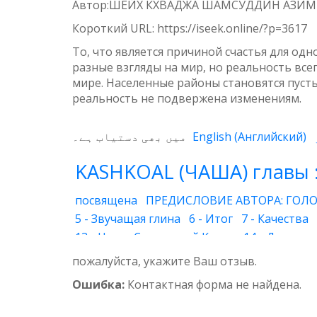
Автор:ШЕЙХ КХВАДЖА ШАМСУДДИН АЗИ
Weibo
Короткий URL:
https://iseek.online/?p=3617
То, что является причиной счастья для од
разные взгляды на мир, но реальность вс
мире. Населенные районы становятся пусты
реальность не подвержена изменениям.
میں بھی دستیاب ہے۔
English
(
Английский
)
KASHKOAL (ЧАША) главы 
посвящена
ПРЕДИСЛОВИЕ АВТОРА: ГОЛО
5 - Звучащая глина
6 - Итог
7 - Качества
13 - Наука Священной Книги
14 - Духовны
20 - Друг Бога
21 - Супружеская жизнь
22
пожалуйста, укажите Ваш отзыв.
29 - Вера
30 - Воздушный шар
31 - Глуб
Ошибка:
Контактная форма не найдена.
35 - Утренний ветерок
36 - Божественный
41 - Благочестие
42 - Ясная и понятная кн