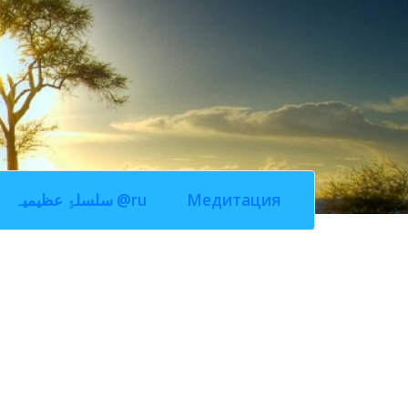
سلسلۂِ عظیمیہ @ru
Медитация