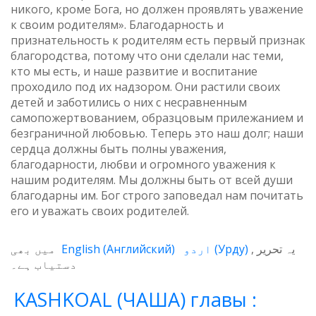
никого, кроме Бога, но должен проявлять уважение
к своим родителям». Благодарность и
признательность к родителям есть первый признак
благородства, потому что они сделали нас теми,
кто мы есть, и наше развитие и воспитание
проходило под их надзором. Они растили своих
детей и заботились о них с несравненным
самопожертвованием, образцовым прилежанием и
безграничной любовью. Теперь это наш долг; наши
сердца должны быть полны уважения,
благодарности, любви и огромного уважения к
нашим родителям. Мы должны быть от всей души
благодарны им. Бог строго заповедал нам почитать
его и уважать своих родителей.
میں بھی
English
(
Английский
)
اردو
(
Урду
)
یہ تحریر
دستیاب ہے۔
KASHKOAL (ЧАША) главы :