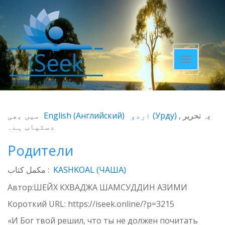
Toggle
navigatio
میں بھی
English
(
Английский
)
اردو
(
Урду
)
یہ تحریر
دستیاب ہے۔
Родители
مکمل کتاب :
KASHKOAL (ЧАША)
Автор:ШЕЙХ КХВАДЖА ШАМСУДДИН АЗИМИ
Короткий URL:
https://iseek.online/?p=3215
«И Бог твой решил, что ты не должен почитать