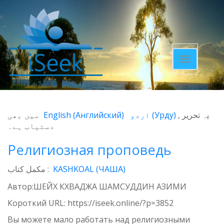
Toggle
navigatio
میں بھی
English
(
Английский
)
اردو
(
Урду
)
یہ تحریر
دستیاب ہے۔
Религиозная проповедь
مکمل کتاب :
KASHKOAL (ЧАША)
Автор:ШЕЙХ КХВАДЖА ШАМСУДДИН АЗИМИ
Короткий URL:
https://iseek.online/?p=3852
Вы можете мало работать над религиозными