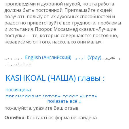
проповедями и духовной наукой, но эта работа
должна быть постоянной. Приглашайте людей
получать пользу от их духовных способностей и
радостно приветствуйте все трудности, проблемы
и испытания. Пророк Мохаммед сказал: «Лучшие
поступки — те, которые совершаются постоянно,
независимо от того, насколько они малы».
میں بھی
English
(
Английский
)
اردو
(
Урду
)
یہ تحریر
دستیاب ہے۔
KASHKOAL (ЧАША) главы :
посвящена
ПРЕДИСЛОВИЕ АВТОРА: ГОЛОС АНГЕЛА
показать все ↓
1 - Энергия
2 - Атом
3 - Восток и Запад
пожалуйста, укажите Ваш отзыв.
4 - Пространственные нити
5 - Звучащая глина
Ошибка:
Контактная форма не найдена.
6 - Итог
7 - Качества
8 - وجدان
9 - Предназначение
10 - Вселенская миссия