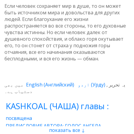
Если человек сохраняет мир в душе, то он может
быть источником мира и довольства для других
людей. Если благоухание его жизни
распространяется во все стороны, то его духовные
чувства истинны. Но если человек далек от
душевного спокойствия, и облако горя окутывает
его, то он стонет от страха у подножия горы
отчаяния, все его начинания оказываются
бесплодными, и вся его жизнь — обман.
میں بھی
English
(
Английский
)
اردو
(
Урду
)
یہ تحریر
دستیاب ہے۔
KASHKOAL (ЧАША) главы :
посвящена
ПРЕДИСЛОВИЕ АВТОРА: ГОЛОС АНГЕЛА
показать все ↓
1 - Энергия
2 - Атом
3 - Восток и Запад