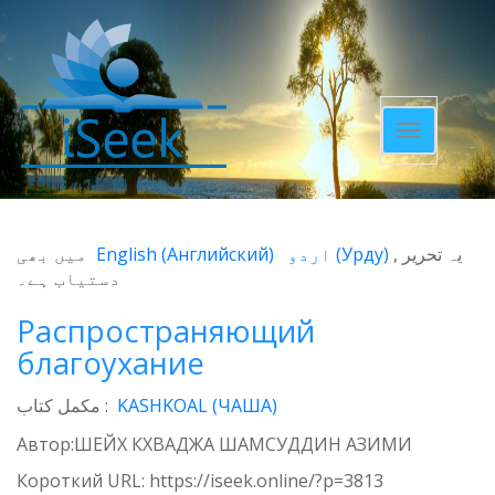
Toggle
navigatio
میں بھی
English
(
Английский
)
اردو
(
Урду
)
یہ تحریر
دستیاب ہے۔
Распространяющий
благоухание
مکمل کتاب :
KASHKOAL (ЧАША)
Автор:ШЕЙХ КХВАДЖА ШАМСУДДИН АЗИМИ
Короткий URL:
https://iseek.online/?p=3813