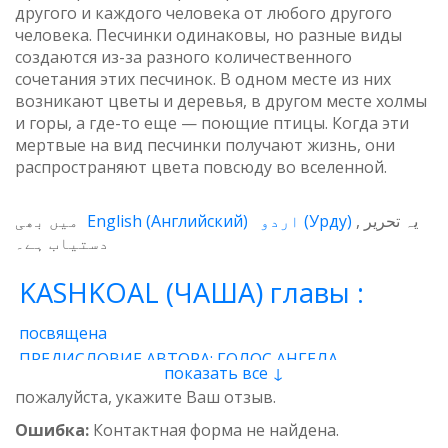
другого и каждого человека от любого другого
человека. Песчинки одинаковы, но разные виды
создаются из-за разного количественного
сочетания этих песчинок. В одном месте из них
возникают цветы и деревья, в другом месте холмы
и горы, а где-то еще — поющие птицы. Когда эти
мертвые на вид песчинки получают жизнь, они
распространяют цвета повсюду во вселенной.
میں بھی
English
(
Английский
)
اردو
(
Урду
)
یہ تحریر
دستیاب ہے۔
KASHKOAL (ЧАША) главы :
посвящена
ПРЕДИСЛОВИЕ АВТОРА: ГОЛОС АНГЕЛА
показать все ↓
1 - Энергия
2 - Атом
3 - Восток и Запад
пожалуйста, укажите Ваш отзыв.
4 - Пространственные нити
5 - Звучащая глина
Ошибка:
Контактная форма не найдена.
6 - Итог
7 - Качества
8 - وجدان