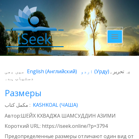
Toggle
navigatio
میں بھی
English
(
Английский
)
اردو
(
Урду
)
یہ تحریر
دستیاب ہے۔
Размеры
مکمل کتاب :
KASHKOAL (ЧАША)
Автор:ШЕЙХ КХВАДЖА ШАМСУДДИН АЗИМИ
Короткий URL:
https://iseek.online/?p=3794
Предопределенные размеры отличают один вид от