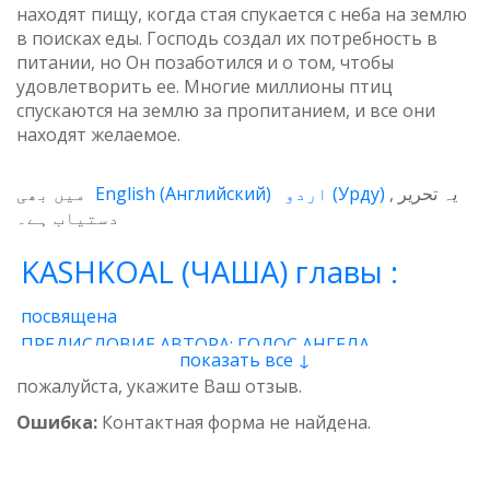
находят пищу, когда стая спукается с неба на землю
в поисках еды. Господь создал их потребность в
питании, но Он позаботился и о том, чтобы
удовлетворить ее. Многие миллионы птиц
спускаются на землю за пропитанием, и все они
находят желаемое.
میں بھی
English
(
Английский
)
اردو
(
Урду
)
یہ تحریر
دستیاب ہے۔
KASHKOAL (ЧАША) главы :
посвящена
ПРЕДИСЛОВИЕ АВТОРА: ГОЛОС АНГЕЛА
показать все ↓
1 - Энергия
2 - Атом
3 - Восток и Запад
пожалуйста, укажите Ваш отзыв.
4 - Пространственные нити
5 - Звучащая глина
Ошибка:
Контактная форма не найдена.
6 - Итог
7 - Качества
8 - وجدان
9 - Предназначение
10 - Вселенская миссия
11 - Банковский чек
12 - Ангелы