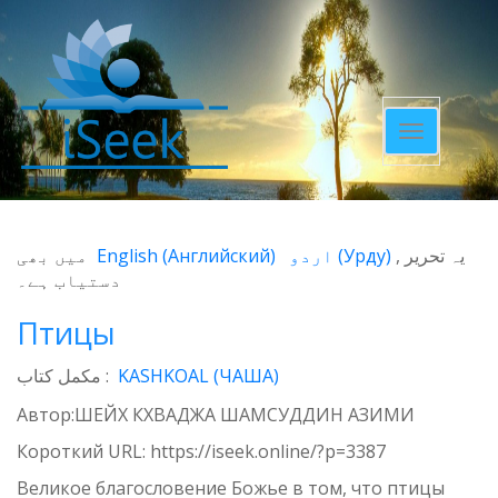
Toggle
navigatio
میں بھی
English
(
Английский
)
اردو
(
Урду
)
یہ تحریر
دستیاب ہے۔
Птицы
مکمل کتاب :
KASHKOAL (ЧАША)
Автор:ШЕЙХ КХВАДЖА ШАМСУДДИН АЗИМИ
Короткий URL:
https://iseek.online/?p=3387
Великое благословение Божье в том, что птицы