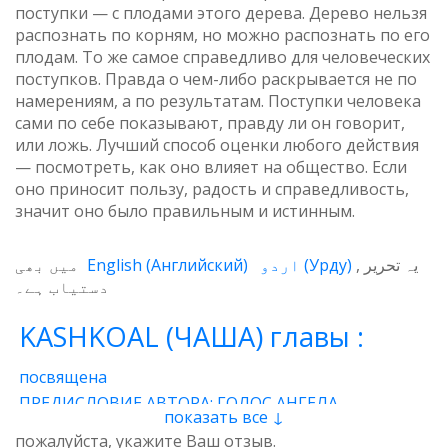
поступки — с плодами этого дерева. Дерево нельзя
распознать по корням, но можно распознать по его
плодам. То же самое справедливо для человеческих
поступков. Правда о чем-либо раскрывается не по
намерениям, а по результатам. Поступки человека
сами по себе показывают, правду ли он говорит,
или ложь. Лучший способ оценки любого действия
— посмотреть, как оно влияет на общество. Если
оно приносит пользу, радость и справедливость,
значит оно было правильным и истинным.
میں بھی
English
(
Английский
)
اردو
(
Урду
)
یہ تحریر
دستیاب ہے۔
KASHKOAL (ЧАША) главы :
посвящена
ПРЕДИСЛОВИЕ АВТОРА: ГОЛОС АНГЕЛА
показать все ↓
1 - Энергия
2 - Атом
3 - Восток и Запад
пожалуйста, укажите Ваш отзыв.