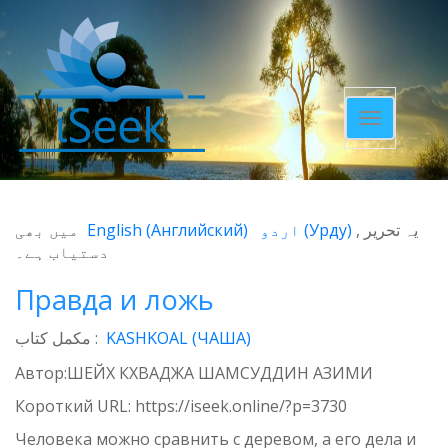
Toggle
navigatio
میں بھی
English
(
Английский
)
اردو
(
Урду
)
یہ تحریر
دستیاب ہے۔
Правда и ложь
مکمل کتاب :
KASHKOAL (ЧАША)
Автор:ШЕЙХ КХВАДЖА ШАМСУДДИН АЗИМИ
Короткий URL:
https://iseek.online/?p=3730
Человека можно сравнить с деревом, а его дела и