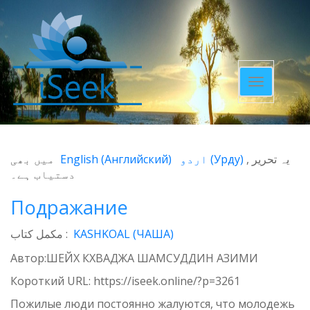
Toggle
navigatio
میں بھی
English
(
Английский
)
اردو
(
Урду
)
یہ تحریر
دستیاب ہے۔
Подражание
مکمل کتاب :
KASHKOAL (ЧАША)
Автор:ШЕЙХ КХВАДЖА ШАМСУДДИН АЗИМИ
Короткий URL:
https://iseek.online/?p=3261
Пожилые люди постоянно жалуются, что молодежь